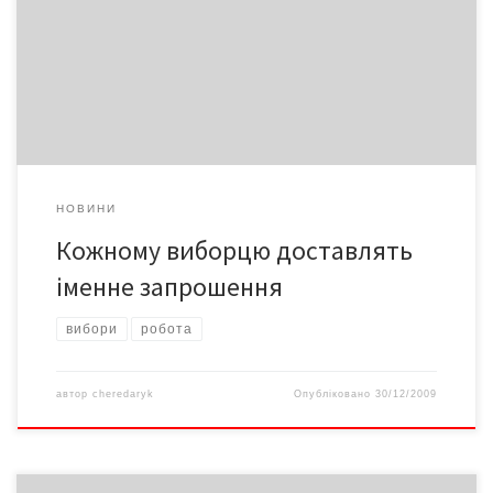
кодові замки, 30-31 грудня 2009 року та 1 січня 2010 року не
блокувати вхід до під’їзду кодовими замками, надати
можливість дільничним виборчим комісіям доставити кожному
виборцю іменне запрошення
НОВИНИ
Кожному виборцю доставлять
іменне запрошення
вибори
робота
автор
cheredaryk
Опубліковано
30/12/2009