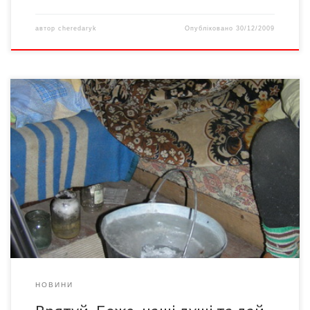
автор
cheredaryk
Опубліковано
30/12/2009
У комірчині, яку важко назвати кімнатою, зимно настільки, що
вода у відрі замерзла, чаю не зігріти. Колодязь від хати
далеко. Електрики немає. Натомість обидві жінки, які
мешкають у дачному будиночку на околиці Чернівців, ще й
пересуваються важко: обидві мали переломи шийки стегна
НОВИНИ