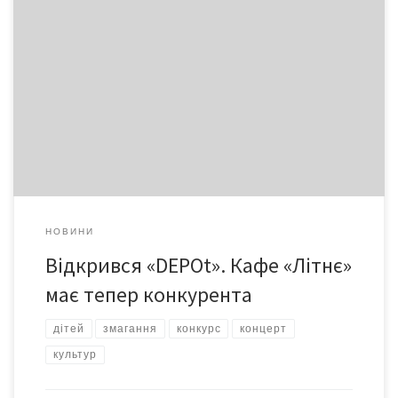
Новинкою щойно відкритого торговельно-розважального
комплексу «DEPOt Center» стануть роледром та клуб
настільного тенісу
НОВИНИ
Відкрився «DEPOt». Кафе «Літнє»
має тепер конкурента
дітей
змагання
конкурс
концерт
культур