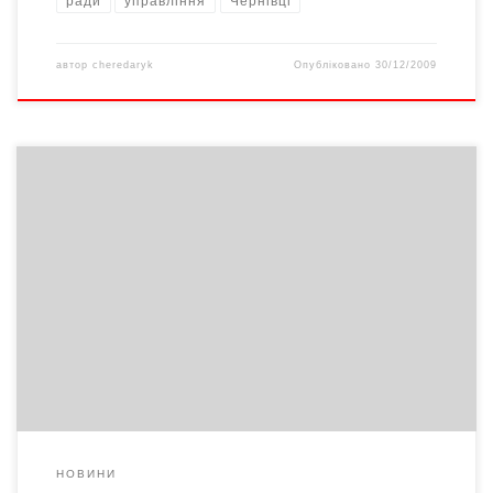
ради
управління
Чернівці
автор
cheredaryk
Опубліковано
30/12/2009
Результати оперативно-службової діяльності Чернівецького
прикордонного загону в 2009р.
НОВИНИ