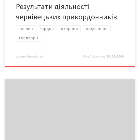
Результати діяльності
чернівецьких прикордонників
злочин
кордон
охорони
порушення
території
автор
cheredaryk
Опубліковано
30/12/2009
Апарат штучної вентиляції легень вартістю 190 тисяч гривень
був виділений Вижницькому району згідно урядової програми
боротьби з епідемією грипу