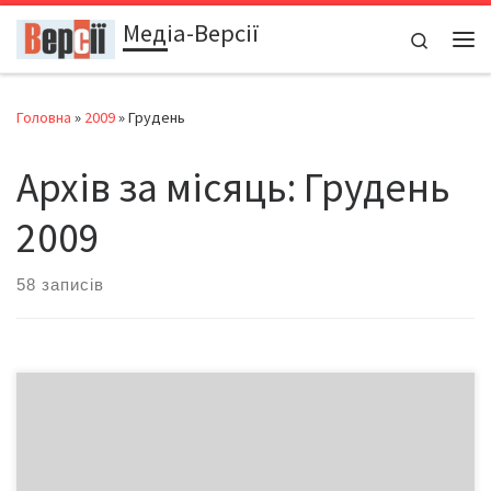
Медіа-Версії
Перейти до вмісту
Search
Ме
Головна
»
2009
»
Грудень
Архів за місяць:
Грудень
2009
58 записів
прохання до мешканців будинків, в під’їздах яких встановлені