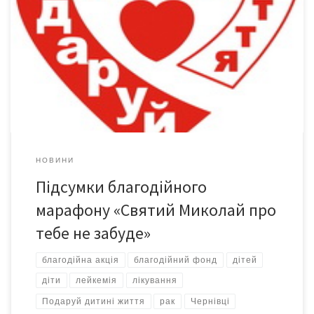
Чернівецьким обласним благодійним Фондом допомоги дітям,
хворим на рак та лейкемію «Подаруй дитині життя» підведені
підсумки Благодійного марафону «Святий Миколай про тебе не
забуде», який тривав впродовж листопада – грудня 2009 року
НОВИНИ
Підсумки благодійного
марафону «Святий Миколай про
тебе не забуде»
благодійна акція
благодійний фонд
дітей
діти
лейкемія
лікування
Подаруй дитині життя
рак
Чернівці