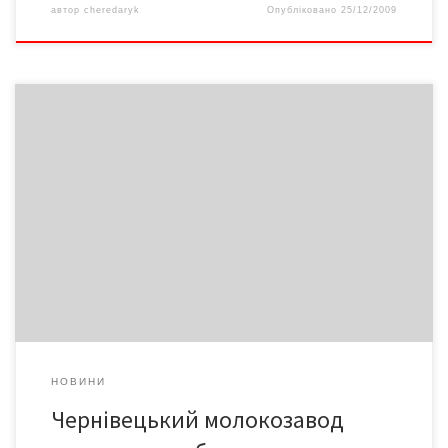
автор
cheredaryk
Опубліковано
25/12/2009
Причина – постанова уряду про встановлення допустимо
мінімальних цін на продукцію тваринництва на 2010 рік. Молоко
незбиране екстра та вищого ґатунку коштуватиме 2600 грн/т,
першого ґатунку – 2500, другого – 2120. Таким чином
закупівельна ціна літра молока зросте на 80-100% і
становитиме 2,12-1,60 грн/л
НОВИНИ
Чернівецький молокозавод