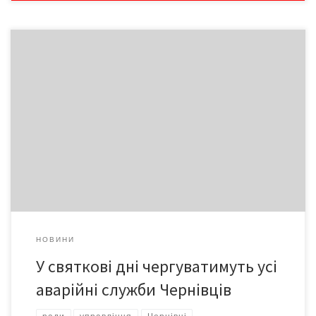
Департаменти, управління та відділи Чернівецької міської
ради у звичному режимі працюватимуть 4,5,6 та 10 січня, а
вихідними для посадовців будуть 1,2,3,7 та 8 січня. У вихідні дні
у міській раді чергуватимуть відповідальні працівники
НОВИНИ
У святкові дні чергуватимуть усі
аварійні служби Чернівців