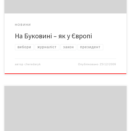
НОВИНИ
На Буковині – як у Європі
вибори
журналіст
закон
президент
автор
cheredaryk
Опубліковано
25/12/2009
Шість підприємств Чернівців заборгували своїм працівникам
понад 3 млн. грн, у тому числі економічно активні підприємства
– 2655,8 тис. грн, підприємства-банкрути – 434,1 тис. грн