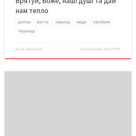
Врятуй, Боже, наші душі та дай
нам тепло
допом
життя
інвалід
люди
проблем
Чернівці
автор
cheredaryk
Опубліковано
28/12/2009
Цікаво: у чиї кошики поклав свої «золоті яйця» громадянин
Ахметов чи громадянин Пінчук та іже з ними?