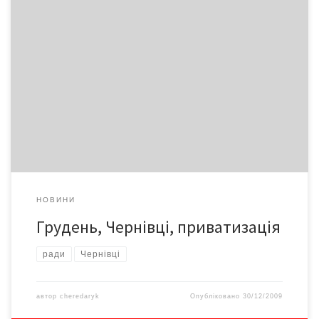
У грудні шляхом викупу в Чернівцях приватизовано три об’єкти
комунальної власності загальною вартістю 12 мільйонів 404
тисяч гривень
НОВИНИ
Грудень, Чернівці, приватизація
ради
Чернівці
автор
cheredaryk
Опубліковано
30/12/2009