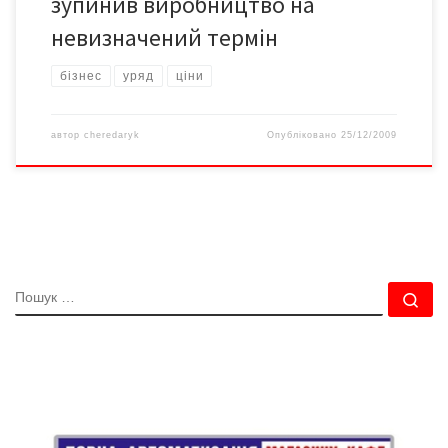
зупинив виробництво на
невизначений термін
бізнес
уряд
ціни
автор
cheredaryk
Опубліковано
25/12/2009
ПОШУК
По