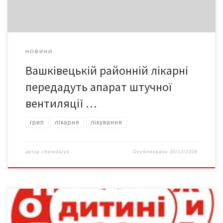
НОВИНИ
Вашківецькій районній лікарні
передадуть апарат штучної
вентиляції …
грип
лікарня
лікування
автор
cheredaryk
Опубліковано
30/12/2009