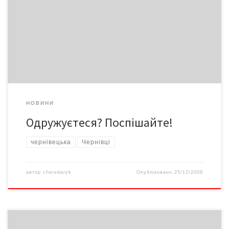
Понад 160 пар заздалегідь «забронювали» місця у
Чернівецькому Палаці урочистих подій та органному залі на
проведення весільних обрядів в особливу дату 2010-го
НОВИНИ
Одружуєтеся? Поспішайте!
чернівецька
Чернівці
автор
cheredaryk
Опубліковано
25/12/2009