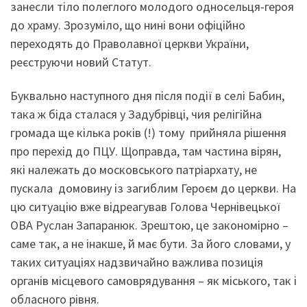
занесли тіло полеглого молодого односельця-героя
до храму. Зрозуміло, що нині вони офіційно
переходять до Праволавної церкви України,
реєструючи новий Статут.
Буквально наступного дня після події в селі Бабин,
така ж біда сталася у Задубрівці, чия релігійна
громада ще кілька років (!) тому прийняла рішення
про перехід до ПЦУ. Щоправда, там частина вірян,
які належать до московського патріархату, не
пускала домовину із загиблим Героєм до церкви. На
цю ситуацію вже відреагував Голова Чернівецької
ОВА Руслан Запаранюк. Зрештою, це закономірно –
саме так, а не інакше, й має бути. За його словами, у
таких ситуаціях надзвичайно важлива позиція
органів місцевого самоврядування – як міського, так і
обласного рівня.