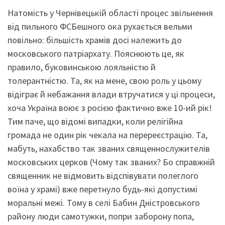
Натомість у Чернівецькій області процес звільнення
від пильного ФСБешного ока рухається вельми
повільно: більшість храмів досі належить до
московського патріархату. Пояснюють це, як
правило, буковинською лояльністю й
толерантністю. Та, як на мене, свою роль у цьому
відіграє й небажання влади втручатися у ці процеси,
хоча Україна воює з росією фактично вже 10-ий рік!
Тим паче, що відомі випадки, коли релігійна
громада не один рік чекала на перереєстрацію. Та,
мабуть, нахабство так званих священнослужителів
московських церков (Чому так званих? Бо справжній
священник не відмовить відспівувати полеглого
воїна у храмі) вже перетнуло будь-які допустимі
моральні межі. Тому в селі Бабин Дністровського
району люди самотужки, попри заборону попа,