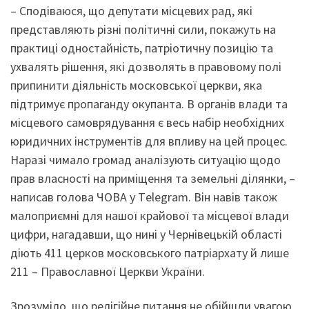
– Сподіваюся, що депутати місцевих рад, які
представляють різні політичні сили, покажуть на
практиці одностайність, патріотичну позицію та
ухвалять рішення, які дозволять в правовому полі
припинити діяльність московської церкви, яка
підтримує пропаганду окупанта. В органів влади та
місцевого самоврядування є весь набір необхідних
юридичних інструментів для впливу на цей процес.
Наразі чимало громад аналізують ситуацію щодо
прав власності на приміщення та земельні ділянки, –
написав голова ЧОВА у Тelegram. Він навів також
малоприємні для нашої крайової та місцевої влади
цифри, нагадавши, що нині у Чернівецькій області
діють 411 церков московського патріархату й лише
211 – Православної Церкви України.
Зрозуміло, що релігійне питання не обійшли увагою