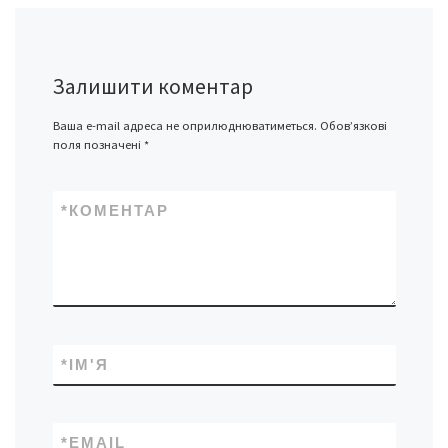
Залишити коментар
Ваша e-mail адреса не оприлюднюватиметься.
Обов’язкові
поля позначені
*
*
КОМЕНТАР
*
ІМ'Я
*
EMAIL