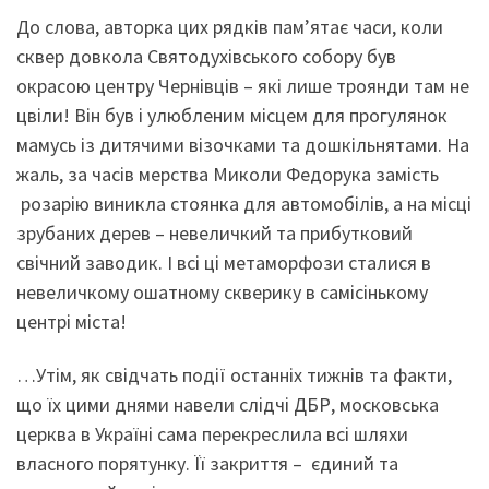
До слова, авторка цих рядків пам’ятає часи, коли
сквер довкола Святодухівського собору був
окрасою центру Чернівців – які лише троянди там не
цвіли! Він був і улюбленим місцем для прогулянок
мамусь із дитячими візочками та дошкільнятами. На
жаль, за часів мерства Миколи Федорука замість
розарію виникла стоянка для автомобілів, а на місці
зрубаних дерев – невеличкий та прибутковий
свічний заводик. І всі ці метаморфози сталися в
невеличкому ошатному скверику в самісінькому
центрі міста!
…Утім, як свідчать події останніх тижнів та факти,
що їх цими днями навели слідчі ДБР, московська
церква в Україні сама перекреслила всі шляхи
власного порятунку. Її закриття – єдиний та