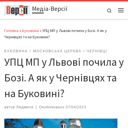
Медіа-Версії
Перейти до вмісту
Search
Ме
Головна
»
Буковина
»
УПЦ МП у Львові почила у Бозі. А як у
Чернівцях та на Буковині?
БУКОВИНА
МОСКОВСЬКА ЦЕРКВА
ЧЕРНІВЦІ
УПЦ МП у Львові почила у
Бозі. А як у Чернівцях та
на Буковині?
автор
Людмила
|
Опубліковано
07/04/2023