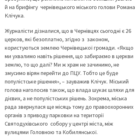
й на брифінгу чернівецького міського голови Романа
Клічука.
Журналісти дізналися, що в Чернівцях сьогодні є 26
церков, які безоплатно, згідно з законом,
користуються землею Чернівецької громади. «Якщо
ми ухвалимо навіть рішення, що забираємо в церкви
землю, то що далі? Ми ж храм не зачинимо, не
змусимо вірян перейти до ПЦУ. Тобто це буде
популістське рішення», – зауважив Клічук. Міський
голова наголосив також, що влада шукає шляхи для
дієвих, а не популістських рішень. Зокрема, міська
рада звернулася ще місяць тому до правоохоронних
органів з приводу парковки на території
Святодухівського собору у центрі міста, між
вулицями Головною та Кобилянської.