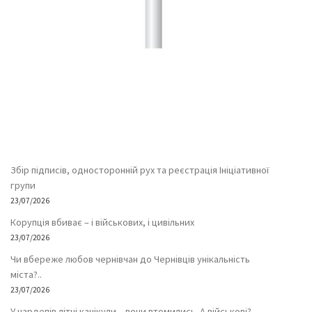
Збір підписів, односторонній рух та реєстрація Ініціативної
групи
23/07/2026
Корупція вбиває – і військових, і цивільних
23/07/2026
Чи вбереже любов чернівчан до Чернівців унікальність
міста?..
23/07/2026
У нардепів літні канікули – вони втомились. А військові?