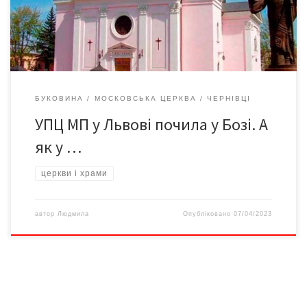
проголосували за те, щоби ці церкви позбавити права на
користування земельними ділянками. Натомість у Чернівецькій
області процес […]
БУКОВИНА
МОСКОВСЬКА ЦЕРКВА
ЧЕРНІВЦІ
УПЦ МП у Львові почила у Бозі. А
як у …
церкви і храми
автор
Людмила
Опубліковано
07/04/2023