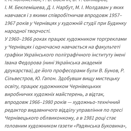
І. М. Беклемішева, Д. І. Нарбут, М. І. Молдаван у яких
навчався і з якими співробітничав впродовж 1957–
1967 років у Чернівцях у художній студії при Будинку
народної творчості.
У 1960–1966 роках працює художником торгреклами
у Чернівцях і одночасно навчається на факультеті
графіки Українського поліграфічного інституту імені
Івана Федорова (нині Українська академія
друкарства), де його професорами були В. Бунов, Р.
Сільвестров, Ю. Гапон. Здобувши вищу мистецьку
освіту, працює художником Чернівецьких
виробничих художніх майстерень, а відтак,
впродовж 1966–1980 років — художньо-технічний
редактор видавничого відділу управління по пресі
Чернівецького облвиконкому, а в 1981 році стає
головним художником газети «Радянська Буковина»,