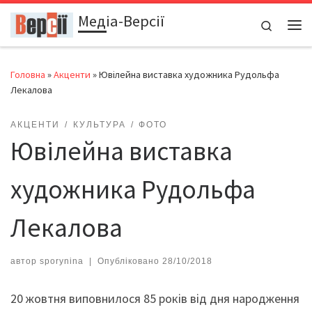
Медіа-Версії
Перейти до вмісту
Search
Ме
Головна
»
Акценти
»
Ювілейна виставка художника Рудольфа
Лекалова
АКЦЕНТИ
КУЛЬТУРА
ФОТО
Ювілейна виставка
художника Рудольфа
Лекалова
автор
sporynina
|
Опубліковано
28/10/2018
20 жовтня виповнилося 85 років від дня народження