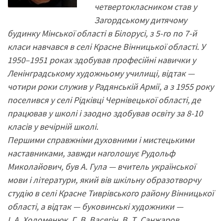
четвертокласником став у
Загордському дитячому
будинку Мінської області в Білорусі, з 5-го по 7-й
класи навчався в селі Красне Вінницької області. У
1950–1951 роках здобував професійні навички у
Ленінградському художньому училищі, відтак —
чотири роки служив у Радянській Армії, а з 1955 року
поселився у селі Рідківці Чернівецької області, де
працював у школі і заодно здобував освіту за 8-10
класів у вечірній школі.
Першими справжніми духовними і мистецькими
наставниками, завжди наголошує Рудольф
Миколайович, був А. Гула — вчитель української
мови і літератури, який вів шкільну образотворчу
студію в селі Красне Тиврівського району Вінницької
області, а відтак — буковинські художники —
І. А. Холоменюк, Г. В. Васягін, В. Т. Санжаров,