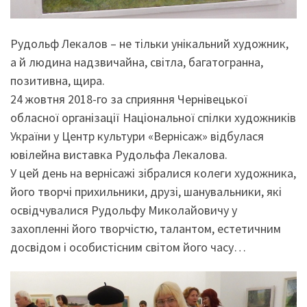
Рудольф Лекалов – не тільки унікальний художник,
а й людина надзвичайна, світла, багатогранна,
позитивна, щира.
24 жовтня 2018-го за сприяння Чернівецької
обласної організації Національної спілки художників
України у Центр культури «Вернісаж» відбулася
ювілейна виставка Рудольфа Лекалова.
У цей день на вернісажі зібралися колеги художника,
його творчі прихильники, друзі, шанувальники, які
освідчувалися Рудольфу Миколайовичу у
захопленні його творчістю, талантом, естетичним
досвідом і особистісним світом його часу…