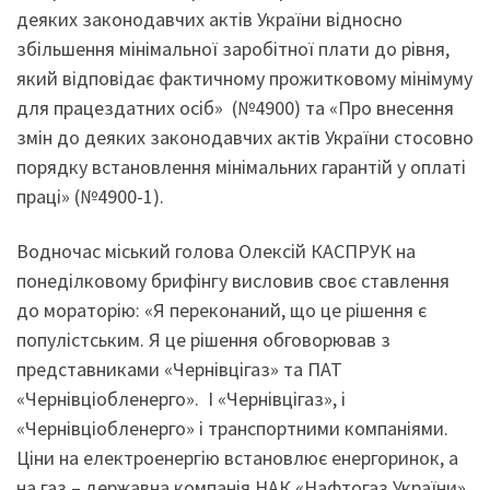
деяких законодавчих актів України відносно
збільшення мінімальної заробітної плати до рівня,
який відповідає фактичному прожитковому мінімуму
для працездатних осіб» (№4900) та «Про внесення
змін до деяких законодавчих актів України стосовно
порядку встановлення мінімальних гарантій у оплаті
праці» (№4900-1).
Водночас міський голова Олексій КАСПРУК на
понеділковому брифінгу висловив своє ставлення
до мораторію: «Я переконаний, що це рішення є
популістським. Я це рішення обговорював з
представниками «Чернівцігаз» та ПАТ
«Чернівціобленерго». І «Чернівцігаз», і
«Чернівціобленерго» і транспортними компаніями.
Ціни на електроенергію встановлює енергоринок, а
на газ – державна компанія НАК «Нафтогаз України».