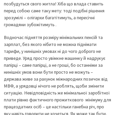
позбудуться свого житла! Хіба що влада ставить
перед собою саме таку мету: тоді подібні рішення
зрозумілі – олігархи багатітимуть, а пересічні
громадяни зубожітимуть .
Водночас підняття розміру мінімальних пенсій та
зарплат, без якого нібито не можна піднімати
тарифи, у нинішніх умовах ні до чого доброго не
приведе. Уряд просто увімкне машинку й надрукує
папірці – саме папірці, а не гроші, бо останніми за
нинішніх умов вони бути просто не можуть –
держава живе за рахунок міжнародних позичок від
МВФ, а урядовці нічого не роблять, щоби змінити
ситуацію. Невідповідність же мінімальної заробітної
плати рівню фактичного прожиткового мінімуму для
працездатних осіб – це настільки ганебна річ, про
яку навіть говорити не хочеться. Як може так бути,