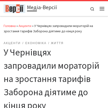
Медіа-Версії
Перейти до вмісту
Search
Ме
Головна
»
Акценти
»
У Чернівцях запровадили мораторій на
зростання тарифів Заборона діятиме до кінця року
АКЦЕНТИ
ЕКОНОМІКА
ЖИТТЯ
У Чернівцях
запровадили мораторій
на зростання тарифів
Заборона діятиме до
кінця року