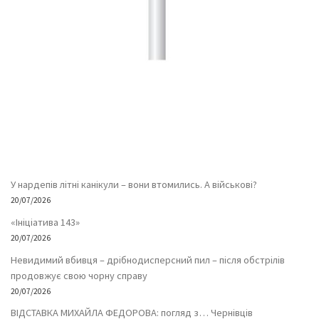
У нардепів літні канікули – вони втомились. А військові?
20/07/2026
«Ініціатива 143»
20/07/2026
Невидимий вбивця – дрібнодисперсний пил – після обстрілів
продовжує свою чорну справу
20/07/2026
ВІДСТАВКА МИХАЙЛА ФЕДОРОВА: погляд з… Чернівців