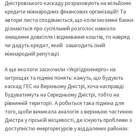
Дністровського каскаду розраховують на мільйонні
кредити міжнародних фінансових організацій! Та
автори листа сподіваються, що коли іноземні банки
дізнаються про суспільний розголос навколо
знищення довкілля і відмивання коштів, то навряд
чи дадуть кредит, який зашкодить їхній
міжнародній репутації.
А ще екологи заскочили «Укргідроенерго» на
хитрощах та підміні понять: кажуть, що будують
каскад ГЕС на Верхньому Дністрі, хоча насправді
будуватимуть на Середньому Дністрі, тобто на
рівнинній території. А робиться така підміна для
того, щоби виникала аналогія з верхньою частиною
Дністра у гірській місцевості, де існують проблеми з
доступністю енергоресурсів у віддалених районах.