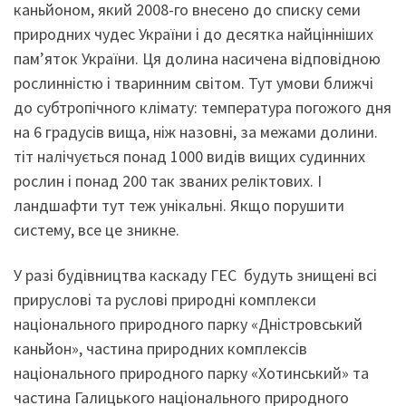
каньйоном, який 2008-го внесено до списку семи
природних чудес України і до десятка найцінніших
пам’яток України. Ця долина насичена відповідною
рослинністю і тваринним світом. Тут умови ближчі
до субтропічного клімату: температура погожого дня
на 6 градусів вища, ніж назовні, за межами долини.
тіт налічується понад 1000 видів вищих судинних
рослин і понад 200 так званих реліктових. І
ландшафти тут теж унікальні. Якщо порушити
систему, все це зникне.
У разі будівництва каскаду ГЕС будуть знищені всі
прируслові та руслові природні комплекси
національного природного парку «Дністровський
каньйон», частина природних комплексів
національного природного парку «Хотинський» та
частина Галицького національного природного