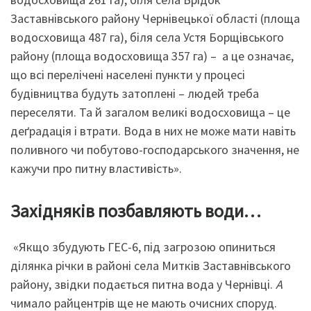
Заставнівського району Чернівецької області (площа
водосховища 487 га), біля села Устя Борщівського
району (площа водосховища 357 га) – а це означає,
що всі перелічені населені пункти у процесі
будівництва будуть затоплені – людей треба
переселяти. Та й загалом великі водосховища – це
деґрадація і втрати. Вода в них не може мати навіть
поливного чи побутово-господарського значення, не
кажучи про питну властивість».
Західняків позбавляють води…
«Якщо збудують ГЕС-6, під загрозою опиниться
ділянка річки в районі села Митків Заставнівського
району, звідки подається питна вода у Чернівці.
А
чимало райцентрів ще не мають очисних споруд.