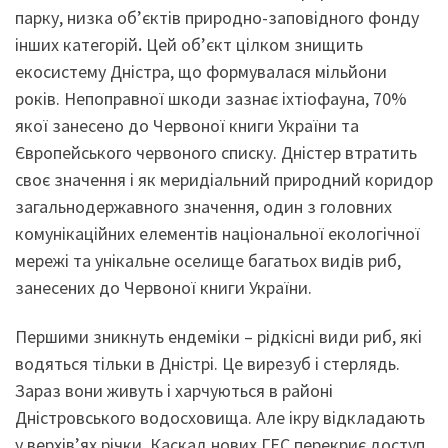
парку, низка об’єктів природно-заповідного фонду
інших категорій
.
Цей об’єкт цілком знищить
екосистему Дністра, що формувалася мільйони
років. Непоправної шкоди зазнає іхтіофауна, 70%
якої занесено до Червоної книги України та
Європейського червоного списку. Дністер втратить
своє значення і як меридіальний природний коридор
загальнодержавного значення, один з головних
комунікаційних елементів національної екологічної
мережі та унікальне оселище багатьох видів риб,
занесених до Червоної книги України.
Першими зникнуть ендеміки – рідкісні види риб, які
водяться тільки в Дністрі. Це вирезуб і стерлядь.
Зараз вони живуть і харчуються в районі
Дністровського водосховища. Але ікру відкладають
у верхів’ях річки. Каскад нових ГЕС перекриє доступ