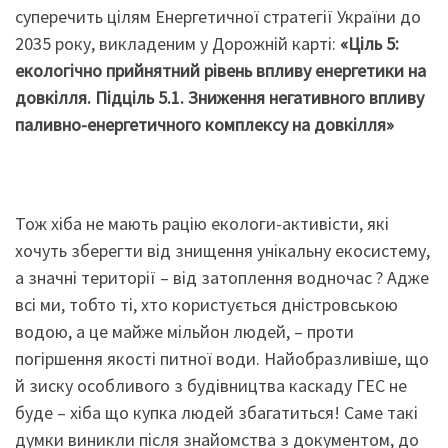
суперечить цілям Енергетичної стратегії України до
2035 року, викладеним у Дорожній карті:
«Ціль 5
:
екологічно прийнятний рівень впливу енергетики на
довкілля. Підціль 5.1. Зниження негативного впливу
паливно-енергетичного комплексу на довкілля»
Тож хіба не мають рацію екологи-активісти, які
хочуть зберегти від знищення унікальну екосистему,
а значні території – від затоплення водночас ? Адже
всі ми, тобто ті, хто користується дністровською
водою, а це майже мільйон людей, – проти
погіршення якості питної води. Найобразливіше, що
й зиску особливого з будівництва каскаду ГЕС не
буде – хіба що купка людей збагатиться! Саме такі
думки виникли після знайомства з документом, до