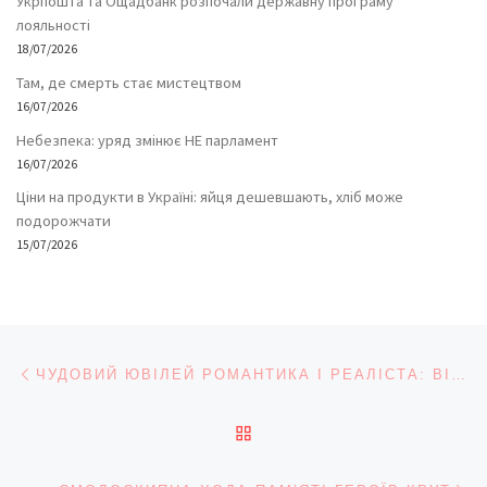
Укрпошта та Ощадбанк розпочали державну програму
лояльності
18/07/2026
Там, де смерть стає мистецтвом
16/07/2026
Небезпека: уряд змінює НЕ парламент
16/07/2026
Ціни на продукти в Україні: яйця дешевшають, хліб може
подорожчати
15/07/2026
Навігація записів
Попередній запис
ЧУДОВИЙ ЮВІЛЕЙ РОМАНТИКА І РЕАЛІСТА: ВІКТОРОВІ КОСЯЧЕНКУ – 85!
ПОВЕРНУТИСЯ ДО СПИС
На