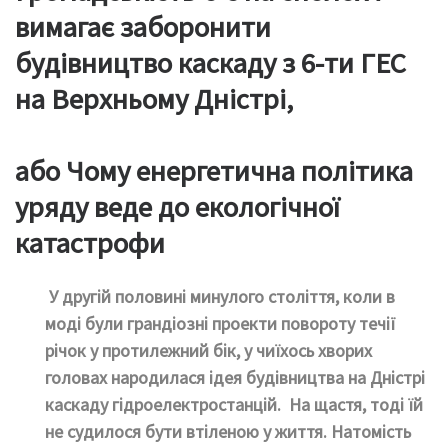
вимагає заборонити
будівництво каскаду з 6-ти ГЕС
на Верхньому Дністрі,
або Чому енергетична політика
уряду веде до екологічної
катастрофи
У другій половині минулого століття, коли в
моді були грандіозні проекти повороту течії
річок у протилежний бік, у чиїхось хворих
головах народилася ідея будівництва на Дністрі
каскаду гідроелектростанцій. На щастя, тоді їй
не судилося бути втіленою у життя. Натомість