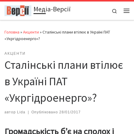
Медіа-Версії
Перейти до вмісту
Search
Ме
Головна
»
Акценти
»
Сталінські плани втілює в Україні ПАТ
«Укргідроенерго»?
АКЦЕНТИ
Сталінські плани втілює
в Україні ПАТ
«Укргідроенерго»?
автор
Lida
|
Опубліковано
28/01/2017
Громадськість б’є на сполох і