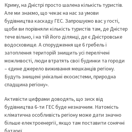
Криму, на Дністрі просто шалена кількість туристів.
Але ми знаємо, що чекає на нас за умови
будівництва каскаду ГЕС. Запрошуємо вас у гості,
щоби ви порівняли кількість туристів там, де Дністер
тече вільно, і на тій його ділянці, де є Дністровське
водосховище. А спорудження ще 6 гребель і
затоплення територій знищить усі перелічені
можливості, люди втратять свої будинки та городи
– єдине джерело виживання мешканців регіону.
Будуть знищені унікальні екосистеми, природна
спадщина регіону».
Активісти цифрами доводять, що зиск від
будівництва 6-ти ГЕС буде незначним. Натомість
кліматична особливість регіону може дати значно
більше електроенергії, якщо там поставити сонячні
батареї.