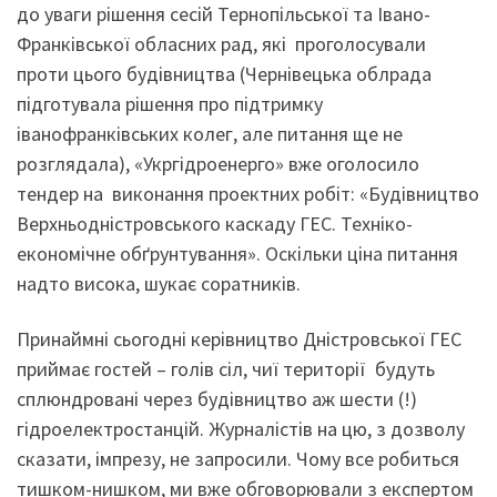
до уваги рішення сесій Тернопільської та Івано-
Франківської обласних рад, які проголосували
проти цього будівництва (Чернівецька облрада
підготувала рішення про підтримку
іванофранківських колег, але питання ще не
розглядала), «Укргідроенерго» вже оголосило
тендер на виконання проектних робіт: «Будівництво
Верхньодністровського каскаду ГЕС. Техніко-
економічне обґрунтування». Оскільки ціна питання
надто висока, шукає соратників.
Принаймні сьогодні керівництво Дністровської ГЕС
приймає гостей – голів сіл, чиї території будуть
сплюндровані через будівництво аж шести (!)
гідроелектростанцій. Журналістів на цю, з дозволу
сказати, імпрезу, не запросили. Чому все робиться
тишком-нишком, ми вже обговорювали з експертом