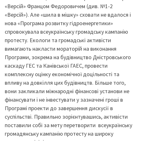
«Версій» Францом Федоровичем (див. №1-2
«Версій»). Але «шила в мішку» сховати не вдалося і
нова «Програма розвитку гідроенергетики»
спровокувала всеукраїнську громадську кампанію
протесту. Екологи та громадські активісти
вимагають накласти мораторій на виконання
Програми, зокрема на будівництво Дністровського
каскаду ГЕС та Канівської ГАЕС, провести
комплексну оцінку економічної доцільності та
впливу на довкілля цих будівництв. Більше того,
вони закликали міжнародні фінансові установи не
фінансувати і не інвестувати у зазначені гроші в
Програмі проекти до завершення дискусії в
суспільстві. Правильно зорієнтувашись, активісти
поставили собі за мету перетворити всеукраїнську
громадянську кампанію протесту на широку