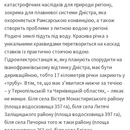
катастрофічних наслідків для природи регіону,
зокрема для плавневої системи Дністра, яка
охороняється Рамсарською конвенцією, а також
створить проблеми з питною водою у регіоні.
Родючі землі підуть під воду. Красива річка з
унікальними краєвидами перетвориться на каскад
ставків із практично стоячою водою.
Гідроелектростанція ж, яку планують спорудити на
іванофранківському відтинку Дністра, має бути
дериваційною, тобто 17 кілометрів річки закриють у
«трубу». Втім, те, що має з’явитися нижче за течією
– у Тернопільській та Чернівецькій областях, – лякає
не менше. Біля села Вістря Монастириського району
(площа водосховища 357 га), біля села Литячі
Заліщицького району (площа водосховища 397 га),
біля села Печорна того ж таки району (площа
водосховища 261 га), біля села Брідок