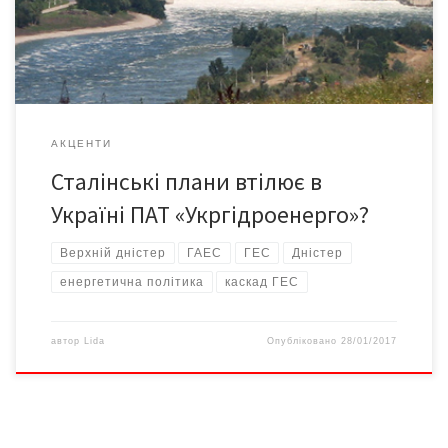
чиїхось хворих головах народилася ідея будівництва на Дністрі
[…]
АКЦЕНТИ
Сталінські плани втілює в
Україні ПАТ «Укргідроенерго»?
Верхній дністер
ГАЕС
ГЕС
Дністер
енергетична політика
каскад ГЕС
автор
Lida
Опубліковано
28/01/2017