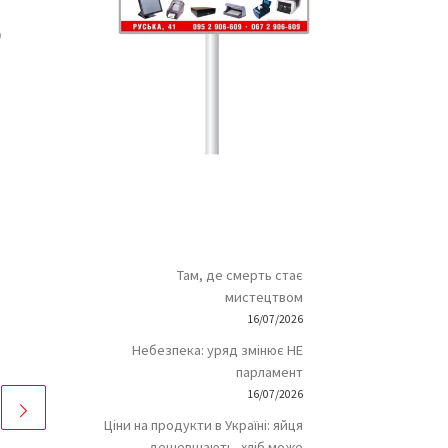
9
Там, де смерть стає
мистецтвом
16/07/2026
Небезпека: уряд змінює НЕ
парламент
16/07/2026
Ціни на продукти в Україні: яйця
дешевшають, хліб може