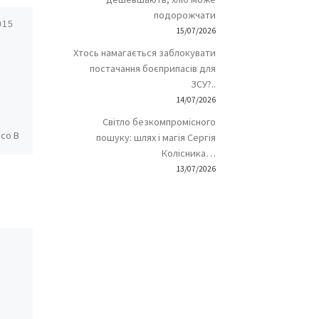
подорожчати
015
Опубліковано
18/08/2017
15/07/2026
Боротися – Вижити
Хтось намагається заблокувати
– Перемогти –
постачання боєприпасів для
Жити: Таким
ЗСУ?..
бачить сенс
14/07/2026
боротьбі українців
Світло безкомпромісного
ясо В
пошуку: шлях і магія Сергія
письменник Андрій
ве
Колісника…
КОКОТЮХА
13/07/2026
ета.
,
У Чернівцях відбулася одна
з подій промотору нового
повнометражного
художнього фільму
«ЧЕРВОНИЙ». Літературна
основа – роман із такою ж
назвою і […]