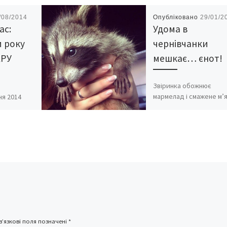
/08/2014
Опубліковано
29/01/2
ас:
Удома в
 року
чернівчанки
АРУ
мешкає… єнот!
Звіринка обожнює
мармелад і смажене м’
ня 2014
Анни Книщук удома жи
и загибелі
незвичайний домашній
бесної
улюбленець – єнот Рак
тетській
Він полюбляє мармелад
ителів у
залюбки щодень […]
 подія,
’язкові поля позначені
*