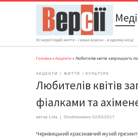
Перейти до вмісту
Меді
Усі версії подій життя – і ваша власна – в одному місці
Головна
»
Акценти
»
Любителів квітів запрошують п
АКЦЕНТИ
ЖИТТЯ
КУЛЬТУРА
Любителів квітів з
фіалками та ахімен
автор
Lida
|
Опубліковано
02/03/2017
Чернівецький краєзнавчий музей презенту