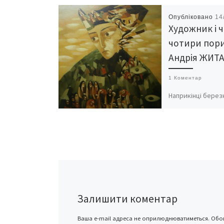
Опубліковано
14
Художник і ч
чотири пори
Андрія ЖИТ
1 Коментар
Наприкінці берез
року в сороковин
перших Героїв Не
сотні, в універси
церкві Трьох свят
Чернівцях сталася
незвична для […]
Залишити коментар
Ваша e-mail адреса не оприлюднюватиметься.
Обов