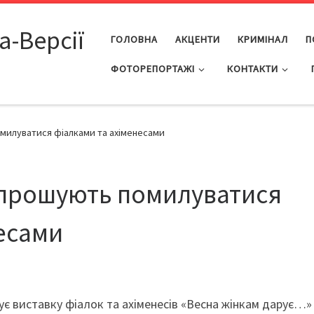
а-Версії
ГОЛОВНА
АКЦЕНТИ
КРИМІНАЛ
П
ФОТОРЕПОРТАЖІ
КОНТАКТИ
омилуватися фіалками та ахіменесами
апрошують помилуватися
есами
є виставку фіалок та ахіменесів «Весна жінкам дарує…»