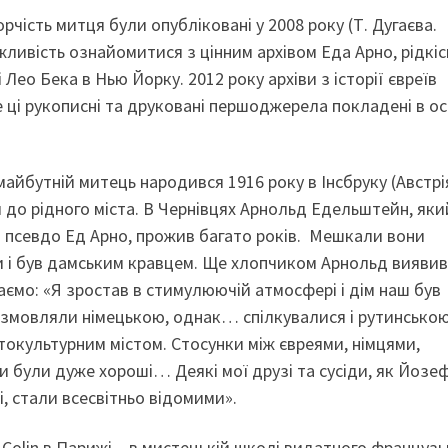
орчість митця були опубліковані у 2008 року (Т. Дугаєва.
жливість ознайомитися з цінним архівом Еда Арно, рідкіс
Лео Бека в Нью Йорку. 2012 року архіви з історії євреїв
е ці рукописні та друковані першоджерела покладені в о
майбутній митець народився 1916 року в Інсбруку (Австрія
до рідного міста. В Чернівцях Арнольд Едельштейн, яки
ід псевдо Ед Арно, прожив багато років. Мешкали вони
и і був дамським кравцем. Ще хлопчиком Арнольд виявив
аємо: «Я зростав в стимулюючій атмосфері і дім наш був
озмовляли німецькою, однак… спілкувалися і рутинськ
атокультурним містом. Стосунки між євреями, німцями,
и були дуже хороші… Деякі мої друзі та сусіди, як Йозе
, стали всесвітньо відомими».
l Colin в Парижі – в мистецькій школі видатного француз