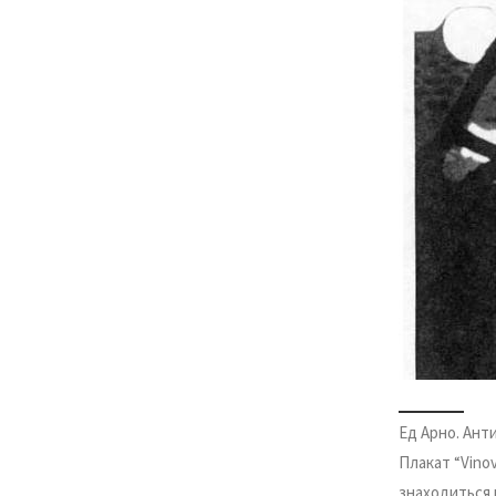
Ед Арно. Ант
Плакат “Vinov
знаходиться 