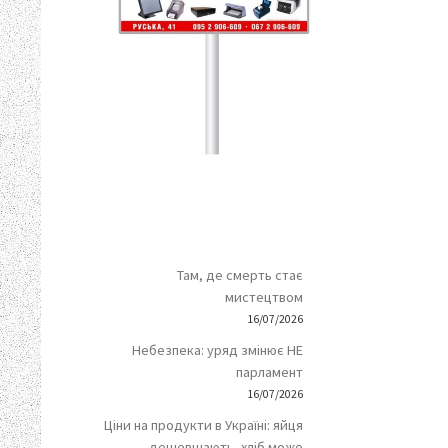
Там, де смерть стає
мистецтвом
16/07/2026
Небезпека: уряд змінює НЕ
парламент
16/07/2026
Ціни на продукти в Україні: яйця
дешевшають, хліб може