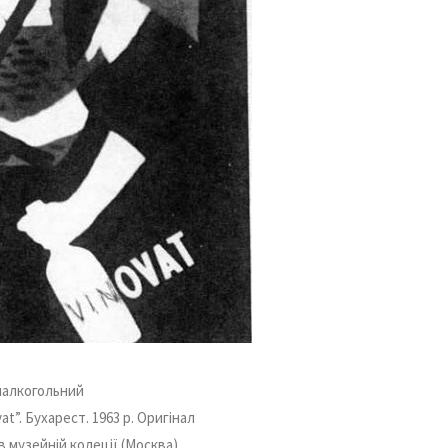
иалкогольний
at”. Бухарест. 1963 р. Оригінал
в музейній колеції (Москва)