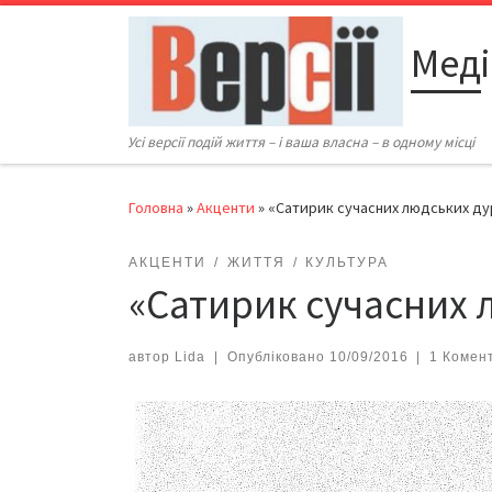
Перейти до вмісту
Меді
Усі версії подій життя – і ваша власна – в одному місці
Головна
»
Акценти
»
«Cатирик сучасних людських ду
АКЦЕНТИ
ЖИТТЯ
КУЛЬТУРА
«Cатирик сучасних 
автор
Lida
|
Опубліковано
10/09/2016
|
1 Комен