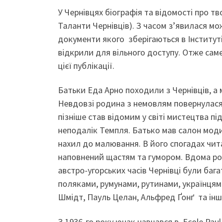
У Чернівцях біографія та відомості про тв
Таланти Чернівців). З часом з’явилася мо
документи якого зберігаються в Інституті 
відкрили для вільного доступу. Отже сам
цієї публікації.
Батьки Еда Арно походили з Чернівців, а 
Невдовзі родина з немовлям повернулася 
пізніше став відомим у світі мистецтва п
неподалік Темпля. Батько мав салон мод
нахил до малювання. В його спогадах чит
наповнений щастям та гумором. Вдома р
австро-угорських часів Чернівці були баг
поляками, румунами, рутинами, українцям
Шмідт, Пауль Целан, Альфред Ґонґ та інші
З 1936-го року юнак навчався в Ecole Pau