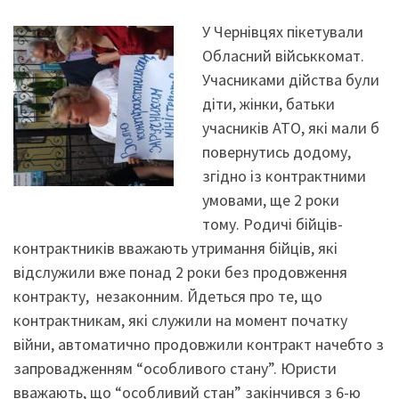
У Чернівцях пікетували
Обласний військкомат.
Учасниками дійства були
діти, жінки, батьки
учасників АТО, які мали б
повернутись додому,
згідно із контрактними
умовами, ще 2 роки
тому. Родичі бійців-
контрактників вважають утримання бійців, які
відслужили вже понад 2 роки без продовження
контракту, незаконним. Йдеться про те, що
контрактникам, які служили на момент початку
війни, автоматично продовжили контракт начебто з
запровадженням “особливого стану”. Юристи
вважають, що “особливий стан” закінчився з 6-ю