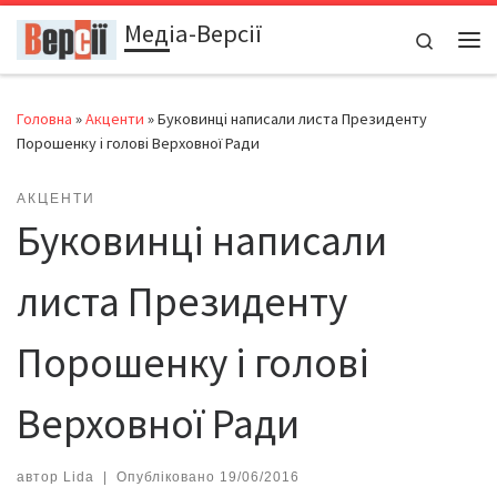
Медіа-Версії
Перейти до вмісту
Search
Ме
Головна
»
Акценти
»
Буковинці написали листа Президенту
Порошенку і голові Верховної Ради
АКЦЕНТИ
Буковинці написали
листа Президенту
Порошенку і голові
Верховної Ради
автор
Lida
|
Опубліковано
19/06/2016