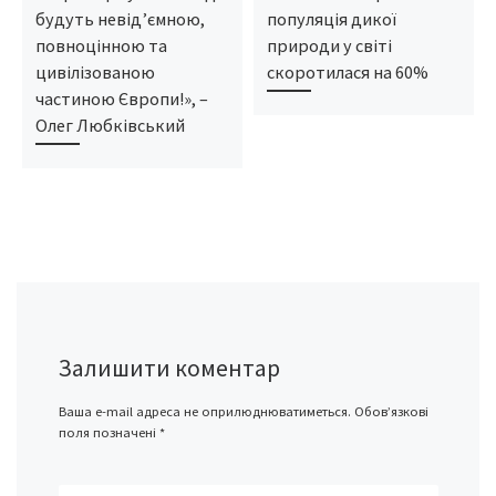
будуть невід’ємною,
популяція дикої
повноцінною та
природи у світі
цивілізованою
скоротилася на 60%
частиною Європи!», –
Олег Любківський
Залишити коментар
Ваша e-mail адреса не оприлюднюватиметься.
Обов’язкові
поля позначені
*