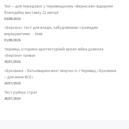
Тил — для передової: у чернівецькому «Вернісажі» відкрили
благодійну виставку 21 митця
04/08/2026
«Берізка»: тест для влади, забудовників і громадян
вирішуватиме… Київ
01/08/2026
Чернівці, історико-архітектурний ареал: війна довкола
«Берізки» триває
30/07/2026
«Буковина – батьківщина моєї творчості. І Чернівці, і Буковина
– для мене ВСЕ»
29/07/2026
Тест руйнує страх
28/07/2026
Попередній запис