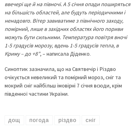
ввечері ще й на півночі. А 5 січня опади поширяться
на більшість областей, але будуть періодичними і
ненадовго. Вітер завиватиме з північного заходу,
помірний, лише в західних областях його пориви
можуть бути сильними. Температура повітря вночі
1-5 градусів морозу, вдень 1-5 градусів тепла, в
Криму – до +8”
, – написала Діденко.
Синоптик зазначила, що на Святвечір і Різдво
очікується невеликий та помірний мороз, сніг та
мокрий сніг найбільш імовірні 7 січня всюди, крім
південної частини України.
дощ
погода
різдво
сніг