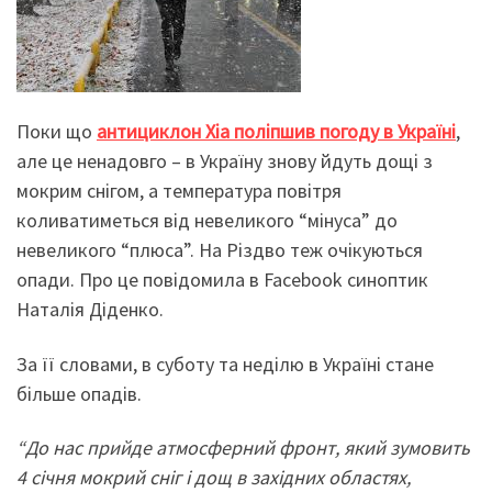
Поки що
антициклон Xia поліпшив погоду в Україні
,
але це ненадовго – в Україну знову йдуть дощі з
мокрим снігом, а температура повітря
коливатиметься від невеликого “мінуса” до
невеликого “плюса”. На Різдво теж очікуються
опади. Про це повідомила в Facebook синоптик
Наталія Діденко.
За її словами, в суботу та неділю в Україні стане
більше опадів.
“До нас прийде атмосферний фронт, який зумовить
4 січня мокрий сніг і дощ в західних областях,