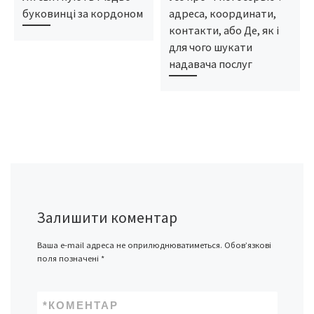
буковинці за кордоном
адреса, координати,
контакти, або Де, як і
для чого шукати
надавача послуг
Залишити коментар
Ваша e-mail адреса не оприлюднюватиметься.
Обов’язкові
поля позначені
*
*
КОМЕНТАР