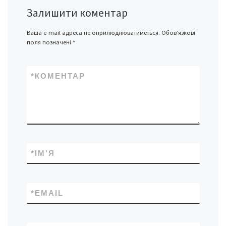
Залишити коментар
Ваша e-mail адреса не оприлюднюватиметься.
Обов’язкові
поля позначені
*
*
КОМЕНТАР
*
ІМ'Я
*
EMAIL