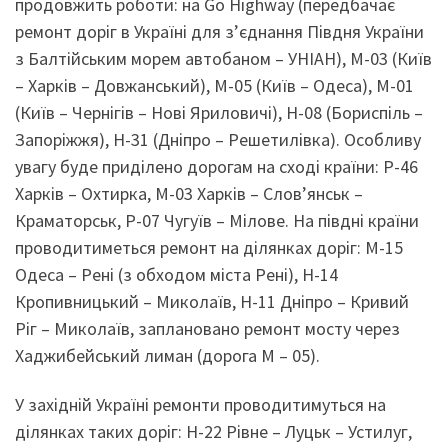
продовжить роботи: на Gо Highway (передбачає
ремонт доріг в Україні для з’єднання Півдня України
з Балтійським морем автобаном – УНІАН), М-03 (Київ
– Харків – Довжанський), М-05 (Київ – Одеса), М-01
(Київ – Чернігів – Нові Яриловичі), Н-08 (Бориспіль –
Запоріжжя), Н-31 (Дніпро – Решетилівка). Особливу
увагу буде приділено дорогам на сході країни: Р-46
Харків – Охтирка, М-03 Харків – Слов’янськ –
Краматорськ, Р-07 Чугуїв – Мілове. На півдні країни
проводитиметься ремонт на ділянках доріг: М-15
Одеса – Рені (з обходом міста Рені), Н-14
Кропивницький – Миколаїв, Н-11 Дніпро – Кривий
Ріг – Миколаїв, заплановано ремонт мосту через
Хаджибейський лиман (дорога М – 05).
У західній Україні ремонти проводитимуться на
ділянках таких доріг: Н-22 Рівне – Луцьк – Устилуг,