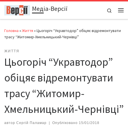
Медіа-Версії
Перейти до вмісту
Search
Ме
Головна
»
Життя
»
Цьогоріч “Укравтодор” обіцяє відремонтувати
трасу “Житомир-Хмельницький-Чернівці”
ЖИТТЯ
Цьогоріч “Укравтодор”
обіцяє відремонтувати
трасу “Житомир-
Хмельницький-Чернівці”
автор
Сергій Паламар
|
Опубліковано
15/01/2018