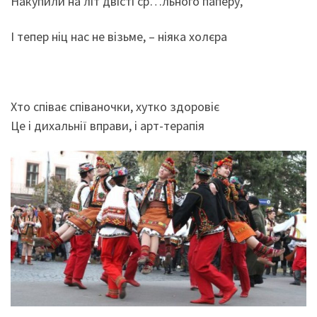
Накупили на літ двісті ср…льного паперу,
І тепер ніц нас не візьме, – ніяка холєра
Хто співає співаночки, хутко здоровіє
Це і дихальнії вправи, і арт-терапія