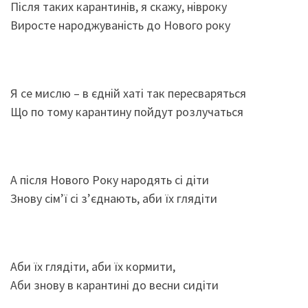
Після таких карантинів, я скажу, нівроку
Виросте народжуваність до Нового року
Я се мислю – в єдній хаті так пересваряться
Що по тому карантину пойдут розлучаться
А після Нового Року народять сі діти
Знову сім’ї сі з’єднають, аби їх глядіти
Аби їх глядіти, аби їх кормити,
Аби знову в карантині до весни сидіти