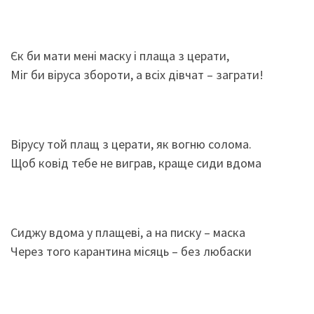
Єк би мати мені маску і плаща з церати,
Міг би віруса збороти, а всіх дівчат – заграти!
Вірусу той плащ з церати, як вогню солома.
Щоб ковід тебе не виграв, краще сиди вдома
Сиджу вдома у плащеві, а на писку – маска
Через того карантина місяць – без любаски