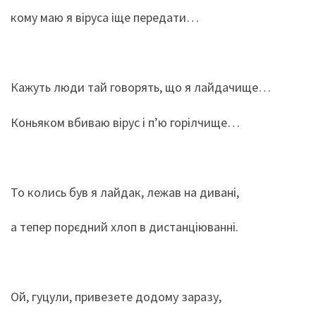
кому маю я віруса іще передати…
Кажуть люди тай говорять, що я лайдачище…
Коньяком вбиваю вірус і п’ю горілчище…
То колись був я лайдак, лежав на дивані,
а тепер порєдний хлоп в дистанціюванні.
Ой, гуцули, привезете додому заразу,