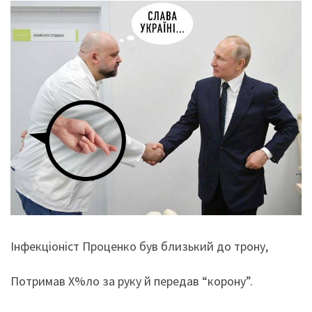
Інфекціоніст Проценко був близький до трону,
Потримав Х%ло за руку й передав “корону”.