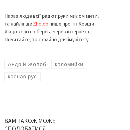
Нараз люде всії радют руки милом мити,
та найліпше
Zholob
пише про тії Ковіди
Якщо хоште оберега через інтернета,
Почитайте, то є файно для імунітету.
Андрій Жолоб
коломийки
коонавірус
ВАМ ТАКОЖ МОЖЕ
СПОДОБАТИСЯ