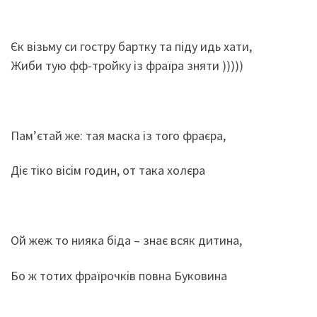
Єк візьму си гостру бартку та піду идь хати,
Жиби тую фф-тройку із фраїра зняти )))))
Пам’єтай же: тая маска із того фраєра,
Діє тіко вісім годин, от така холєра
Ой жеж то нияка біда – знає всяк дитина,
Бо ж тотих фраїрочків повна Буковина