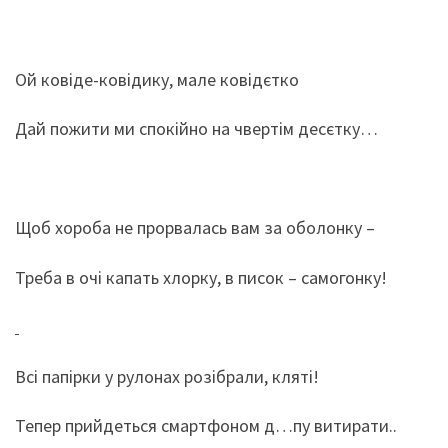
Ой ковіде-ковідику, мале ковідєтко
Дай пожити ми спокійно на чвертім десєтку…
Щоб хороба не прорвалась вам за оболонку –
Треба в очі капать хлорку, в писок – самогонку!
Всі папірки у рулонах розібрали, кляті!
Тепер прийдеться смартфоном д…пу витирати..