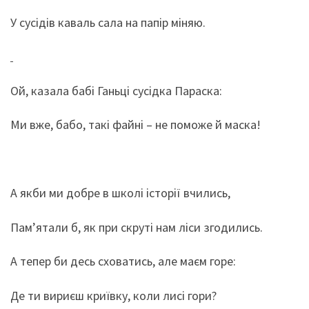
У сусідів каваль сала на папір міняю.
Ой, казала бабі Ганьці сусідка Параска:
Ми вже, бабо, такі файні – не поможе й маска!
А якби ми добре в школі історії вчились,
Пам’ятали б, як при скруті нам ліси згодились.
А тепер би десь сховатись, але маєм горе:
Де ти вириєш криївку, коли лисі гори?