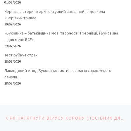
01/08/2026
Чернівці, історико-архітектурний ареал: війна довкола
«Берізки» триває
30/07/2026
«Буковина – батьківщина моєї творчості. І Чернівці, і Буковина
– для мене ВСЕ»
29/07/2026
Тест руйнує страх
28/07/2026
Лавандовий етюд Буковини: тактильна магія справжнього
пензля…
28/07/2026
Навігація записів
Попередній запис
ЯК НАТЯГНУТИ ВІРУСУ КОРОНУ (ПОСІБНИК ДЛЯ ПАНІКЕРІВ)