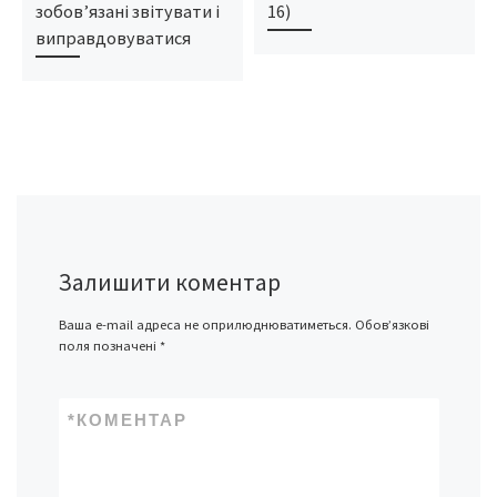
зобов’язані звітувати і
16)
виправдовуватися
Залишити коментар
Ваша e-mail адреса не оприлюднюватиметься.
Обов’язкові
поля позначені
*
*
КОМЕНТАР