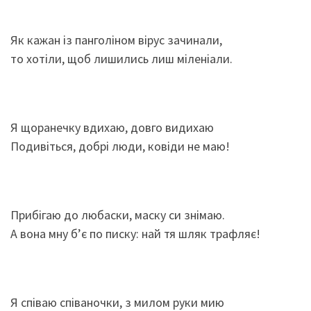
Як кажан із панголіном вірус зачинали,
то хотіли, щоб лишились лиш міленіали.
Я щоранечку вдихаю, довго видихаю
Подивіться, добрі люди, ковіди не маю!
Прибігаю до любаски, маску си знімаю.
А вона мну б’є по писку: най тя шляк трафляє!
Я співаю співаночки, з милом руки мию