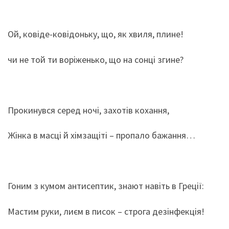
Ой, ковіде-ковідоньку, що, як хвиля, плине!
чи не той ти воріженько, що на сонці згине?
Прокинувся серед ночі, захотів кохання,
Жінка в масці й хімзащіті – пропало бажання…
Гоним з кумом антисептик, знают навіть в Греції:
Мастим руки, лиєм в писок – строга дезінфекція!