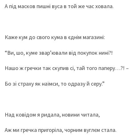
А під масков пишні вуса в той же час ховала.
Каже кум до свого кума в єднім магазині:
“Ви, шо, куме звар’ювали від покупок нині?!
Нашо ж гречки так скупив сі, тай того паперу…?! –
Бо зі страху як наїмси, то одразу й серу.”
Над ковідом я ридала, новини читала,
Аж ми гречка пригоріла, чорним вуглєм стала.