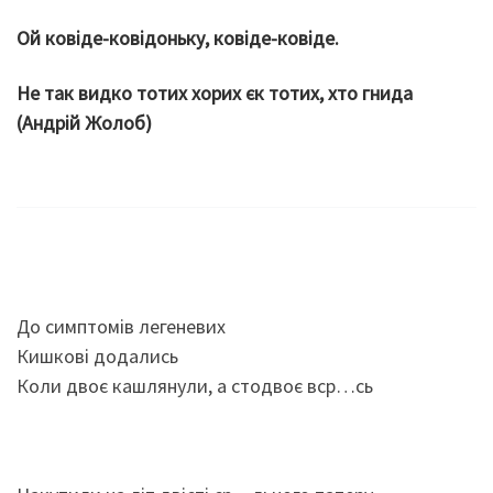
Ой ковіде-ковідоньку, ковіде-ковіде.
Не так видко тотих хорих єк тотих, хто гнида
(Андрій Жолоб)
До симптомів легеневих
Кишкові додались
Коли двоє кашлянули, а стодвоє вср…сь