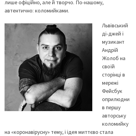
лише офіційно, але й творчо. По-нашому,
автентично: коломийками.
Львівський
ді-джей і
музикант
Андрій
Жолоб на
своїй
сторінці в
мережі
Фейсбук
оприлюдни
в першу
авторську
коломийку
на «коронавірусну» тему, і ідея миттєво стала