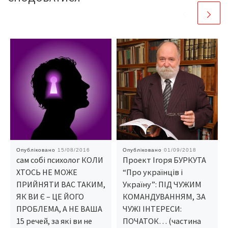
Опубліковано
15/08/2016
Опубліковано
01/09/2018
сам собі психолог КОЛИ
Проект Ігоря БУРКУТА
ХТОСЬ НЕ МОЖЕ
“Про українців і
ПРИЙНЯТИ ВАС ТАКИМ,
Україну”: ПІД ЧУЖИМ
ЯК ВИ Є – ЦЕ ЙОГО
КОМАНДУВАННЯМ, ЗА
ПРОБЛЕМА, А НЕ ВАША
ЧУЖІ ІНТЕРЕСИ:
15 речей, за які ви не
ПОЧАТОК… (частина