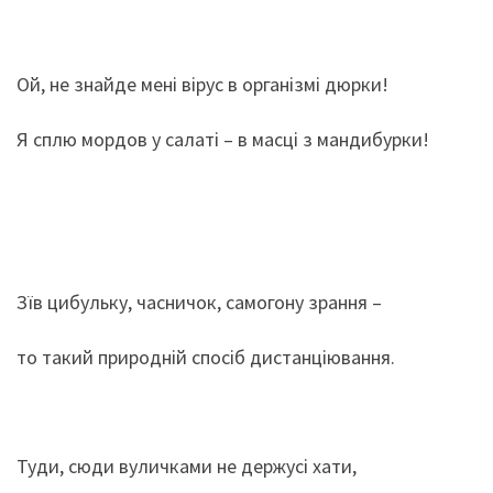
Ой, не знайде мені вірус в організмі дюрки!
Я сплю мордов у салаті – в масці з мандибурки!
Зїв цибульку, часничок, самогону зрання –
то такий природній спосіб дистанціювання.
Туди, сюди вуличками не держусі хати,