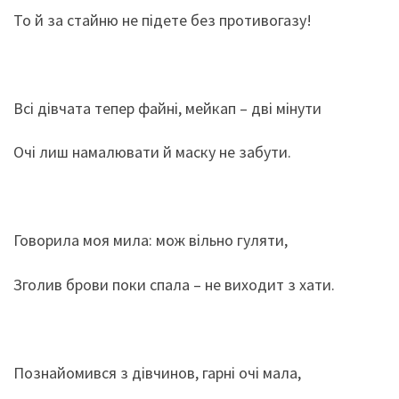
То й за стайню не підете без противогазу!
Всі дівчата тепер файні, мейкап – дві мінути
Очі лиш намалювати й маску не забути.
Говорила моя мила: мож вільно гуляти,
Зголив брови поки спала – не виходит з хати.
Познайомився з дівчинов, гарні очі мала,