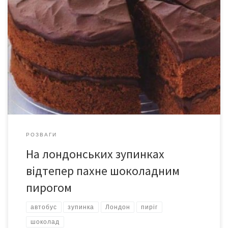
У столиці Великобританії Лондоні на деяких зупинках
громадського транспорту відтепер можна відчути запах
шоколадного пирога. На автобусних зупинках розвісили
плакати, що пахнуть пирогом із шоколадною помадкою. Як
пише видання MobileMarketing, у такий оригінальний спосіб
творці рекламної кампанії вирішили привернути увагу до книги
вегетаріанських рецептів The Bosh. Таку кампанію запустило
[…]
РОЗВАГИ
На лондонських зупинках
відтепер пахне шоколадним
пирогом
автобус
зупинка
Лондон
пиріг
шоколад