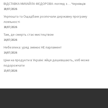
ВІДСТАВКА МИХАЙЛА ФЕДОРОВА: погляд з… Чернівців
18/07/2026
Укрпошта та Ощадбанк розпочали державну програму
лояльності
18/07/2026
Там, де смерть стає мистецтвом
16/07/2026
Небезпека: уряд змінює НЕ парламент
16/07/2026
Ціни на продукти в Україні: яйця дешевшають, хліб може
подорожчати
15/07/2026