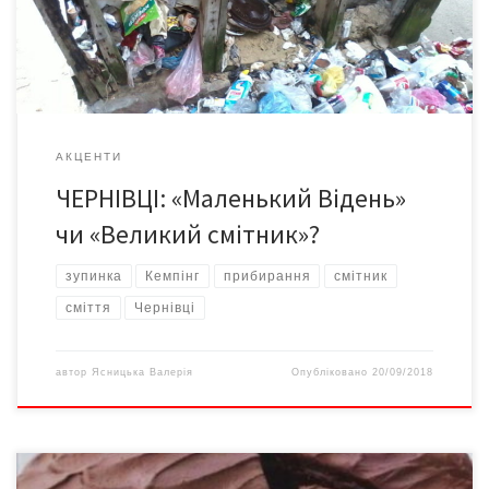
своєю архітектурою й історією. А у центрі цього всього –
смітник! Сміття […]
АКЦЕНТИ
ЧЕРНІВЦІ: «Маленький Відень»
чи «Великий смітник»?
зупинка
Кемпінг
прибирання
смітник
сміття
Чернівці
автор
Ясницька Валерія
Опубліковано
20/09/2018