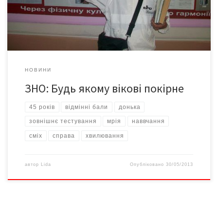
ніколи не пізно» – 45 років і – фізкультурний факультет: оце
новина! Як сталося, що ви в такому […]
НОВИНИ
ЗНО: Будь якому вікові покірне
45 років
відмінні бали
донька
зовнішнє тестування
мрія
наввчання
сміх
справа
хвилювання
автор
Lida
Опубліковано
30/05/2013