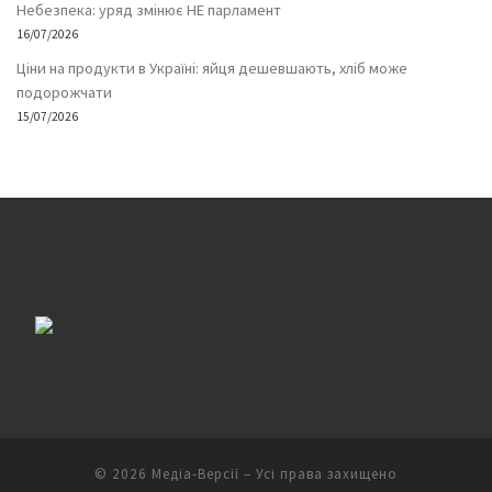
Небезпека: уряд змінює НЕ парламент
16/07/2026
Ціни на продукти в Україні: яйця дешевшають, хліб може
подорожчати
15/07/2026
© 2026
Медіа-Версії
– Усі права захищено