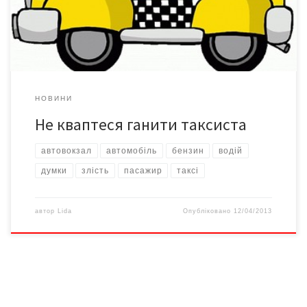
тож не дивно, що поїздка вартувала йому гуми з двох коліс, та
ще й […]
НОВИНИ
Не кваптеся ганити таксиста
автовокзал
автомобіль
бензин
водій
думки
злість
пасажир
таксі
автор
Lida
Опубліковано
12/04/2013