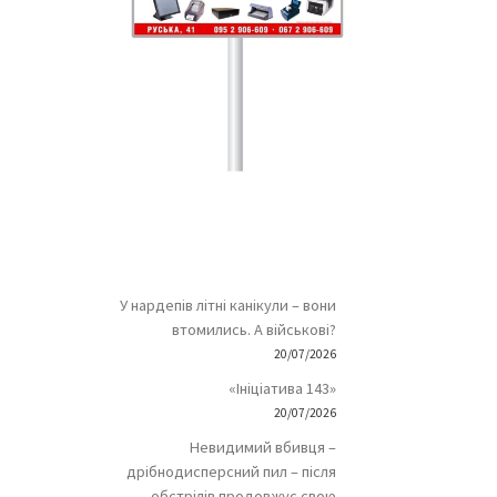
У нардепів літні канікули – вони
втомились. А військові?
20/07/2026
«Ініціатива 143»
20/07/2026
Невидимий вбивця –
дрібнодисперсний пил – після
обстрілів продовжує свою