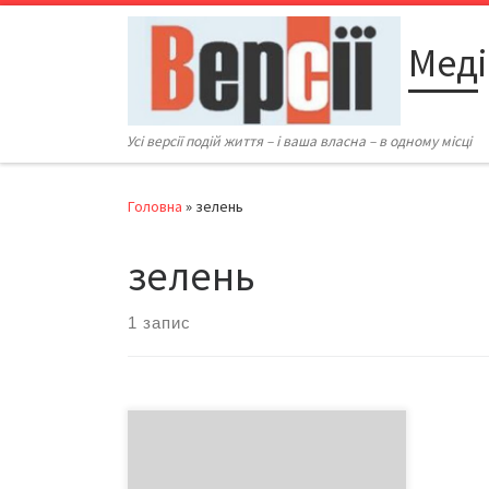
Перейти до вмісту
Меді
Усі версії подій життя – і ваша власна – в одному місці
Головна
»
зелень
зелень
1 запис
Свіжі овочі та фрукти все
активніше радують око
«зголоднілих» на вітаміни за зиму