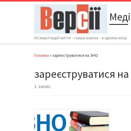
Перейти до вмісту
Меді
Усі версії подій життя – і ваша власна – в одному місці
Головна
»
зареєструватися на ЗНО
зареєструватися на
1 запис
Реєстрація на офіційну сесію ЗНО
розпочалася 6 лютого, і триватиме
до 19 березня. Змінювати