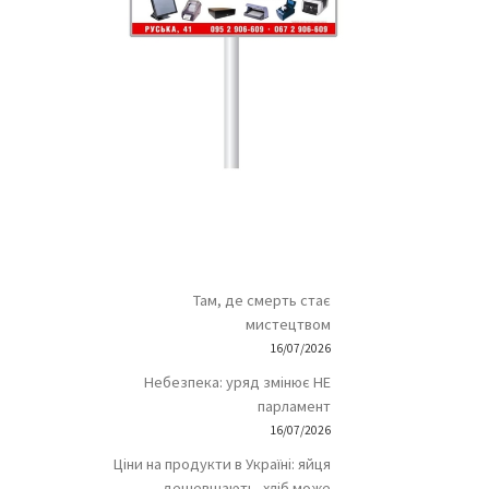
Там, де смерть стає
мистецтвом
16/07/2026
Небезпека: уряд змінює НЕ
парламент
16/07/2026
Ціни на продукти в Україні: яйця
дешевшають, хліб може