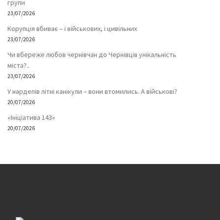
групи
23/07/2026
Корупція вбиває – і військових, і цивільних
23/07/2026
Чи вбереже любов чернівчан до Чернівців унікальність
міста?..
23/07/2026
У нардепів літні канікули – вони втомились. А військові?
20/07/2026
«Ініціатива 143»
20/07/2026