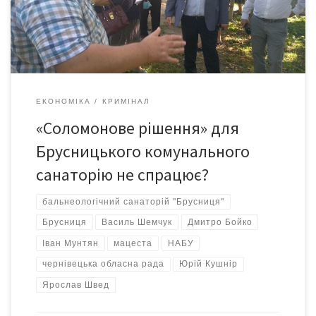
які сперечалися за право назватися матір’ю для однієї дитини.
Соломон сказав розділити дитину між ними, розрубавши […]
ЕКОНОМІКА
КРИМІНАЛ
«Соломонове рішення» для
Брусницького комунального
санаторію не спрацює?
бальнеологічний санаторій "Брусниця"
Брусниця
Василь Шемчук
Дмитро Бойко
Іван Мунтян
мацеста
НАБУ
чернівецька обласна рада
Юрій Кушнір
Ярослав Швед