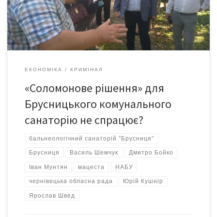
які сперечалися за право назватися матір’ю для однієї дитини.
Соломон сказав розділити дитину між ними, розрубавши […]
ЕКОНОМІКА
КРИМІНАЛ
«Соломонове рішення» для
Брусницького комунального
санаторію не спрацює?
бальнеологічний санаторій "Брусниця"
Брусниця
Василь Шемчук
Дмитро Бойко
Іван Мунтян
мацеста
НАБУ
чернівецька обласна рада
Юрій Кушнір
Ярослав Швед