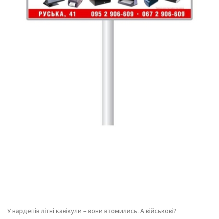
У нардепів літні канікули – вони втомились. А військові?