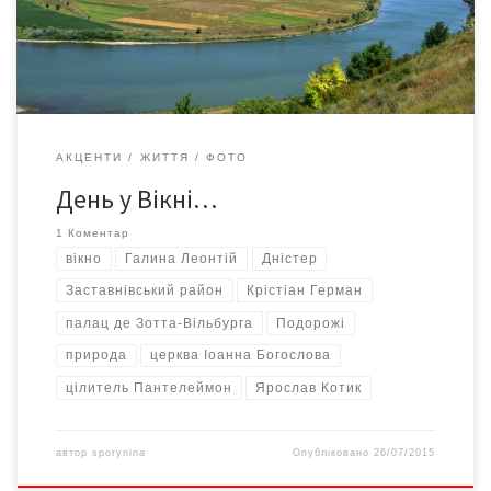
Обов'язково сюди ще приїду.
АКЦЕНТИ
ЖИТТЯ
ФОТО
День у Вікні…
1 Коментар
вікно
Галина Леонтій
Дністер
Заставнівський район
Крістіан Герман
палац де Зотта-Вільбурга
Подорожі
природа
церква Іоанна Богослова
цілитель Пантелеймон
Ярослав Котик
автор
sporynina
Опубліковано
26/07/2015