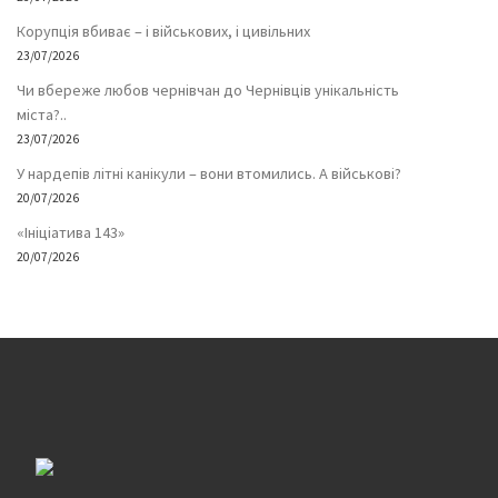
Корупція вбиває – і військових, і цивільних
23/07/2026
Чи вбереже любов чернівчан до Чернівців унікальність
міста?..
23/07/2026
У нардепів літні канікули – вони втомились. А військові?
20/07/2026
«Ініціатива 143»
20/07/2026