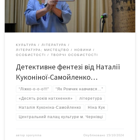
навчився…” та “Ліжко-о-о-о!!!”. А також прочитала уривки
оповідань із літературного альманаху «Десять років
натхнення». Це […]
КУЛЬТУРА
ЛІТЕРАТУРА
ЛІТЕРАТУРА; МИСТЕЦТВО
НОВИНИ
ОСОБИСТОСТІ
ТВОРЧІ ОСОБИСТОСТІ
Детективне фентезі від Наталії
Куконіної-Самойленко…
“Ліжко-о-о-о!!!”
“Як Ромчик навчився…”
«Десять років натхнення»
літеретура
Наталія Куконіна-Самойленко
Ніна Кук
Центральний палац культури м. Чернівці
автор
sporynina
Опубліковано
15/10/2024