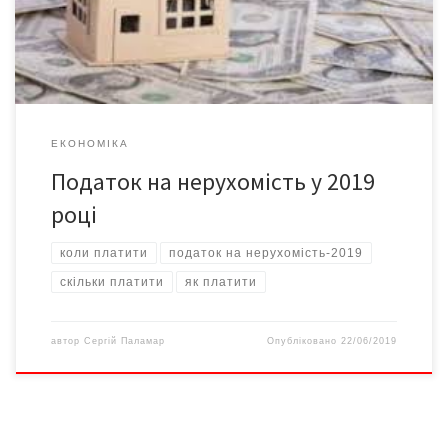
сплачують і фізичні, і юридичні особи, і нерезиденти (не
громадяни України) – за попередній рік. Тобто, у 2019 […]
ЕКОНОМІКА
Податок на нерухомість у 2019
році
коли платити
податок на нерухомість-2019
скільки платити
як платити
автор
Сергій Паламар
Опубліковано
22/06/2019