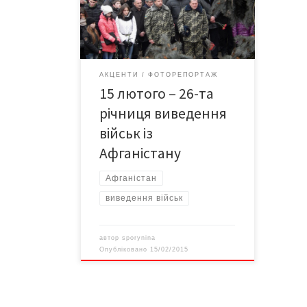
Біля пам'ятника загиблим у
афганській війні відбувся мітинг.
АКЦЕНТИ
ФОТОРЕПОРТАЖ
15 лютого – 26-та
річниця виведення
військ із
Афганістану
Афганістан
виведення військ
автор
sporynina
Опубліковано
15/02/2015