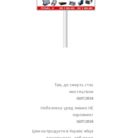
Там, де смерть стає
мистецтвом
16/07/2026
Небезпека: уряд змінює НЕ
парламент
16/07/2026
Ціни на продукти в Україні: яйця
дешевшають, хліб може