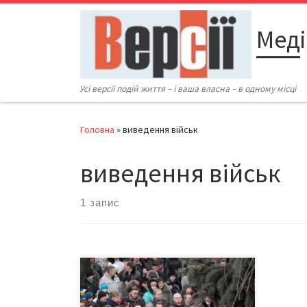
Перейти до вмісту
Меді
Усі версії подій життя – і ваша власна – в одному місці
Головна
»
виведення військ
виведення військ
1 запис
15 лютого - 26-та річниця
виведення військ із Афганістану.