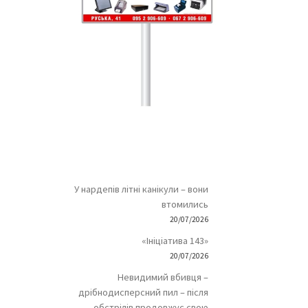
У нардепів літні канікули – вони
втомились
20/07/2026
«Ініціатива 143»
20/07/2026
Невидимий вбивця –
дрібнодисперсний пил – після
обстрілів продовжує свою