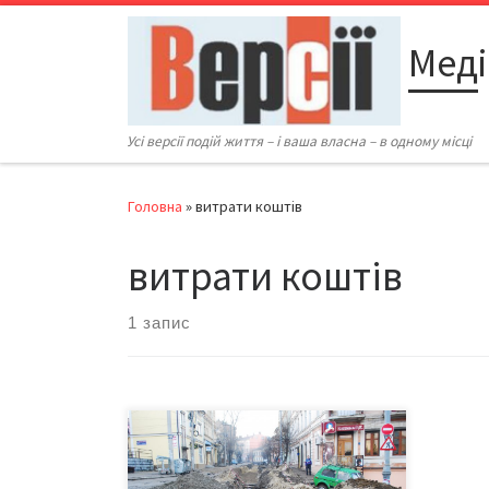
Перейти до вмісту
Меді
Усі версії подій життя – і ваша власна – в одному місці
Головна
»
витрати коштів
витрати коштів
1 запис
Цього тижня міністр
інфраструктури України Максим
Бурбак із робочим візитом відвідав