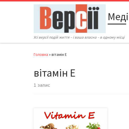
Перейти до вмісту
Меді
Усі версії подій життя – і ваша власна – в одному місці
Головна
»
вітамін Е
вітамін Е
1 запис
Витамін Е вважають «пігулкою від
старіння» й потужним
антиоксидантом, але тривале