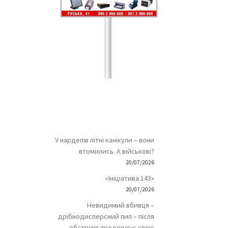
У нардепів літні канікули – вони
втомились. А військові?
20/07/2026
«Ініціатива 143»
20/07/2026
Невидимий вбивця –
дрібнодисперсний пил – після
обстрілів продовжує свою