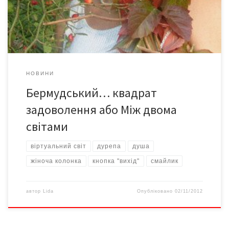
Я ж хочу дати йому ляпаса, реально помститися віртуальному
ніку. Мій екран світиться енергією […]
НОВИНИ
Бермудський… квадрат
задоволення або Між двома
світами
віртуальний світ
дурепа
душа
жіноча колонка
кнопка "вихід"
смайлик
автор
Lida
Опубліковано
02/11/2012