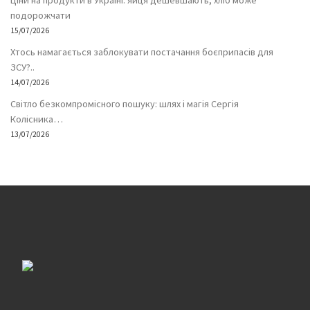
Ціни на продукти в Україні: яйця дешевшають, хліб може
подорожчати
15/07/2026
Хтось намагається заблокувати постачання боєприпасів для
ЗСУ?..
14/07/2026
Світло безкомпромісного пошуку: шлях і магія Сергія
Колісника…
13/07/2026