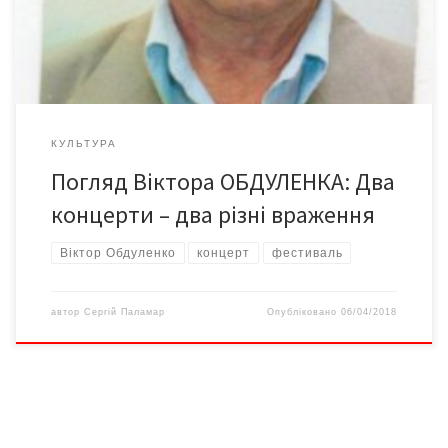
покладання квітів до пам’ятника Перемоги направилися до
Центрального Палацу культури […]
КУЛЬТУРА
Погляд Віктора ОБДУЛЕНКА: Два
концерти – два різні враження
Віктор Обдуленко
концерт
фестиваль
автор
Сергій Паламар
Опубліковано
06/04/2018