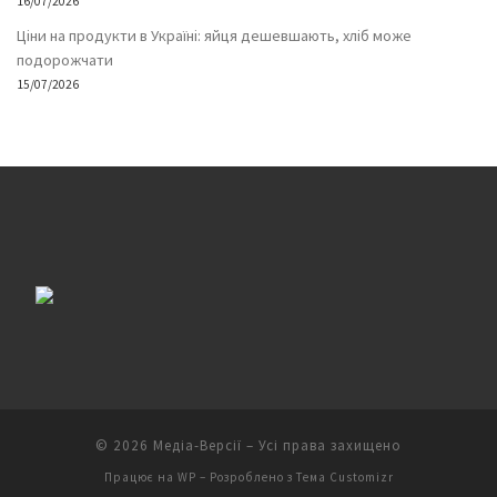
16/07/2026
Ціни на продукти в Україні: яйця дешевшають, хліб може
подорожчати
15/07/2026
© 2026
Медіа-Версії
– Усі права захищено
Працює на
WP
– Розроблено з
Тема Customizr