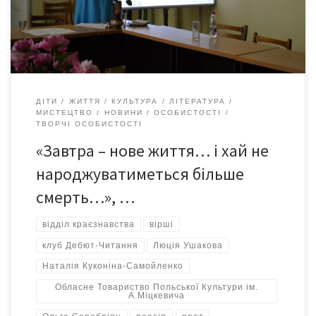
натхненням снаги? І шурхотом віників – двірники Заметуть
підлогу подвір’їв і вуличні береги? У нас […]
ДІТИ
ЖИТТЯ
КУЛЬТУРА
ЛІТЕРАТУРА
МИСТЕЦТВО
НОВИНИ
ОСОБИСТОСТІ
ТВОРЧІ ОСОБИСТОСТІ
«Завтра – нове життя… і хай не
народжуватиметься більше
смерть…», …
відділ краєзнавства
вірші
клуб Дебют-Читання
Люція Ушакова
Наталія Куконіна-Самойленко
Обласне Товариство Польської Культури ім.
А.Міцкевича