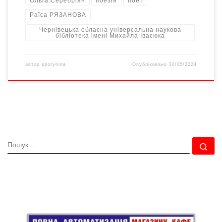
Ольга Серебріян
поезія
поет
Раїса РЯЗАНОВА
Чернівецька обласна універсальна наукова
бібліотека імені Михайла Івасюка
автор
sporynina
Опубліковано
30/05/2024
ПОШУК
По