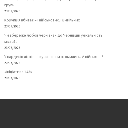
групи
23/07/2026
Корупція вбиває – і військових, і цивільних
23/07/2026
Чи вбереже любов чернівчан до Чернівців унікальність
міста?..
23/07/2026
У нардепів літні канікули – вони втомились. А військові?
20/07/2026
«Ініціатива 143»
20/07/2026