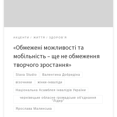
особисте зростання і творчий розвиток», який тривав у
Чернівцях протягом трьох днів, – каже голова […]
АКЦЕНТИ
ЖИТТЯ
ЗДОРОВ'Я
«Обмежені можливості та
мобільність – ще не обмеження
творчого зростання»
Slava Studio
Валентина Добридіна
візочники
жінки-інваліди
Національна Асамблея інвалідів України
чернівецьке обласне громадське об'єднання
"Лідер"
Ярослава Малинська