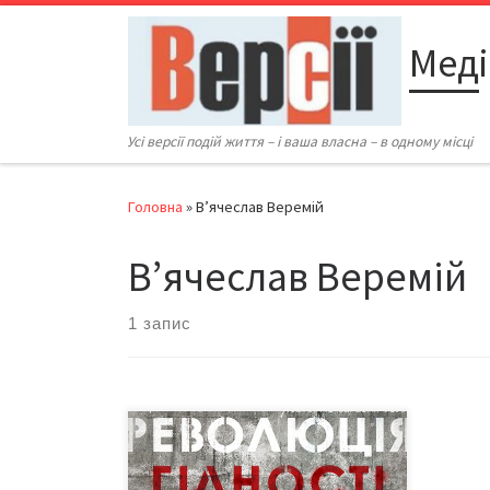
Перейти до вмісту
Меді
Усі версії подій життя – і ваша власна – в одному місці
Головна
»
В’ячеслав Веремій
В’ячеслав Веремій
1 запис
Юрія Крисіна відпустили на 2 роки
випробувального терміну. Вирок
вбивці журналіста В’ячеслава