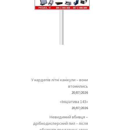
У нардепів літні канікули – вони
втомились
20/07/2026
«Ініціатива 143»
20/07/2026
Невидимий вбивця –
дрібнодисперсний пил – після
обстрілів продовжує свою