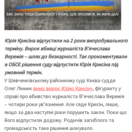
Юрія Крисіна відпустили на 2 роки випробувального
терміну.
Вирок вбивці журналіста В’ячеслава
Веремія – шлях до безкарності. Так прокоментували
в ОБСЄ рішення суду відпустити Юрія Крисіна під
умовний термін.
У Шевченківському районному суді Києва суддя
Олег Лінник
виніс вирок Юрію Крисіну
, фігуранту у
справі про вбивство журналіста В’ячеслава Веремія
– чотири роки ув’язнення. Але сяде Крисін, лише,
якщо за два наступні роки порушить закон. Поки що
його відпустили додому. Родичів загиблого та
громадськість таке рішення шокувало.