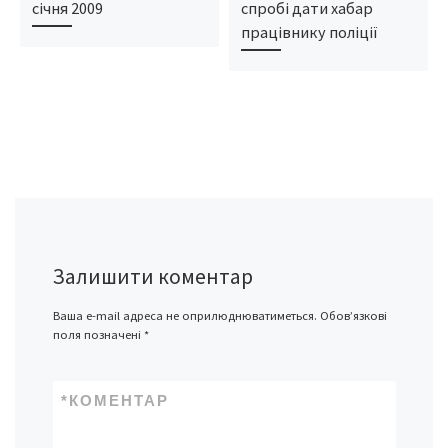
січня 2009
спробі дати хабар
працівнику поліції
Залишити коментар
Ваша e-mail адреса не оприлюднюватиметься.
Обов’язкові
поля позначені
*
*
КОМЕНТАР