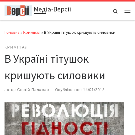
Медіа-Версії
Перейти до вмісту
Search
Ме
Головна
»
Кримінал
»
В Україні тітушок кришують силовики
КРИМІНАЛ
В Україні тітушок
кришують силовики
автор
Сергій Паламар
|
Опубліковано
14/01/2018