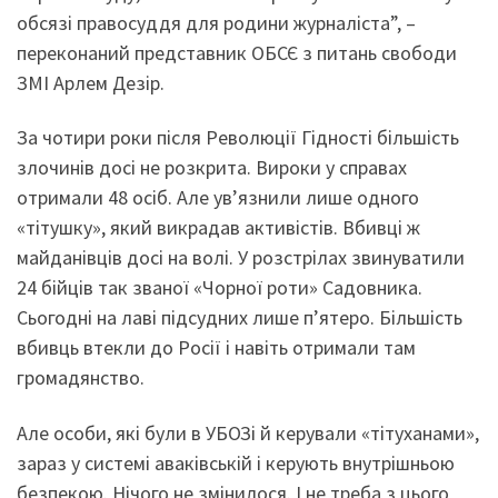
обсязі правосуддя для родини журналіста”, –
переконаний представник ОБСЄ з питань свободи
ЗМІ Арлем Дезір.
За чотири роки після Революції Гідності більшість
злочинів досі не розкрита. Вироки у справах
отримали 48 осіб. Але ув’язнили лише одного
«тітушку», який викрадав активістів. Вбивці ж
майданівців досі на волі. У розстрілах звинуватили
24 бійців так званої «Чорної роти» Садовника.
Сьогодні на лаві підсудних лише п’ятеро. Більшість
вбивць втекли до Росії і навіть отримали там
громадянство.
Але особи, які були в УБОЗі й керували «тітуханами»,
зараз у системі аваківській і керують внутрішньою
безпекою. Нічого не змінилося. І не треба з цього