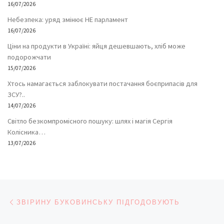
16/07/2026
Небезпека: уряд змінює НЕ парламент
16/07/2026
Ціни на продукти в Україні: яйця дешевшають, хліб може
подорожчати
15/07/2026
Хтось намагається заблокувати постачання боєприпасів для
ЗСУ?..
14/07/2026
Світло безкомпромісного пошуку: шлях і магія Сергія
Колісника…
13/07/2026
Навігація записів
Попередній запис
ЗВІРИНУ БУКОВИНСЬКУ ПІДГОДОВУЮТЬ