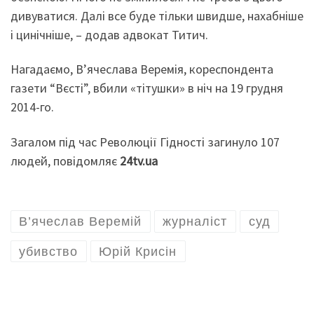
дивуватися. Далі все буде тільки швидше, нахабніше
і цинічніше, – додав адвокат Титич.
Нагадаємо, В’ячеслава Веремія, кореспондента
газети “Вєсті”, вбили «тітушки» в ніч на 19 грудня
2014-го.
Загалом під час Революції Гідності загинуло 107
людей, повідомляє
24tv.ua
В’ячеслав Веремій
журналіст
суд
убивство
Юрій Крисін