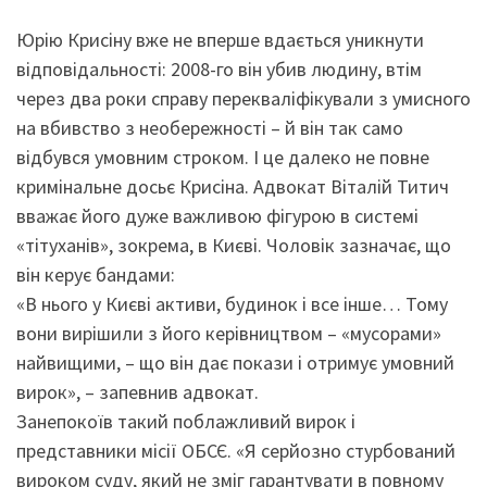
Юрію Крисіну вже не вперше вдається уникнути
відповідальності: 2008-го він убив людину, втім
через два роки справу перекваліфікували з умисного
на вбивство з необережності – й він так само
відбувся умовним строком. І це далеко не повне
кримінальне досьє Крисіна. Адвокат Віталій Титич
вважає його дуже важливою фігурою в системі
«тітуханів», зокрема, в Києві. Чоловік зазначає, що
він керує бандами:
«В нього у Києві активи, будинок і все інше… Тому
вони вирішили з його керівництвом – «мусорами»
найвищими, – що він дає покази і отримує умовний
вирок», – запевнив адвокат.
Занепокоїв такий поблажливий вирок і
представники місії ОБСЄ. «Я серйозно стурбований
вироком суду, який не зміг гарантувати в повному