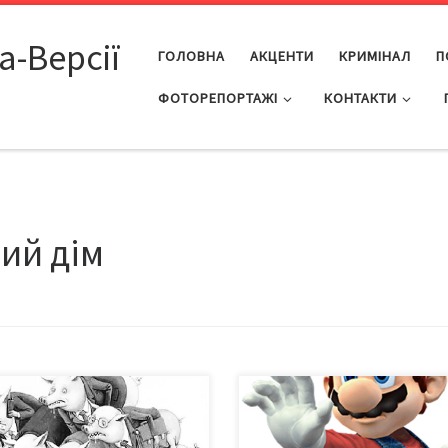
а-Версії
ГОЛОВНА
АКЦЕНТИ
КРИМІНАЛ
П
ФОТОРЕПОРТАЖІ
КОНТАКТИ
ий дім
перспективи майбутньої
або Про те хто, як і за скільки
івецької влади На однобокості
доставлятиме чернівчанам во
ьтрів» Правого сектору
Чому ДКП «Водоканал»