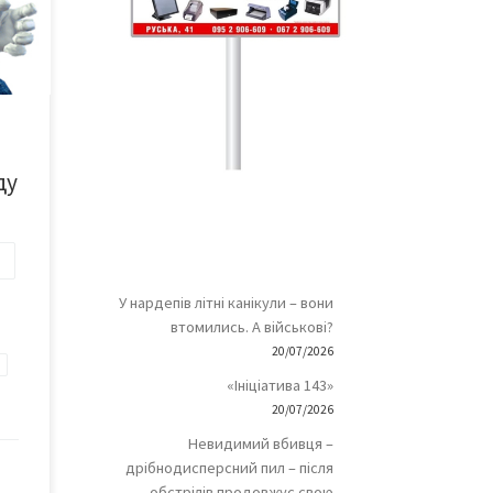
Б і
му
ду
ії
У нардепів літні канікули – вони
втомились. А військові?
20/07/2026
«Ініціатива 143»
20/07/2026
Невидимий вбивця –
дрібнодисперсний пил – після
обстрілів продовжує свою