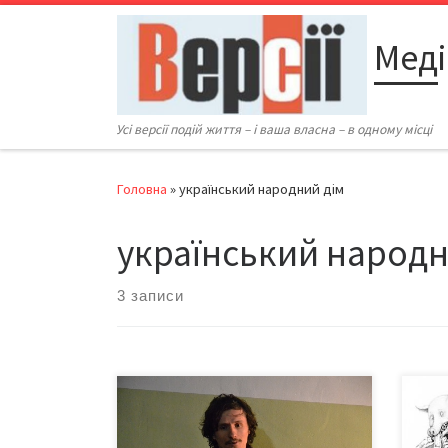
Перейти до вмісту
Меді
Усі версії подій життя – і ваша власна – в одному місці
Головна
»
український народний дім
український народн
3 записи
1 березня у просторі «Відкрита
Про 
майстерня» в Українському
черн
Народному Домі відбулася зустріч з
«філ