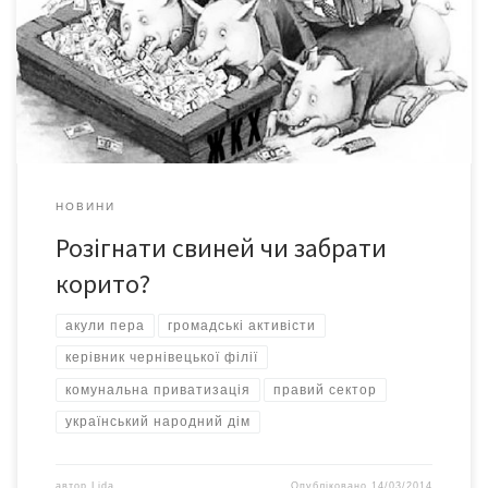
прес-конференції, що відбулася в Українському народному
домі. Саме ці люди демонстрували найбільшу активність та
зацікавленість, попри те, що захід був організований для
журналістів. Зрештою, воно й зрозуміло: журналістська братія
[…]
НОВИНИ
Розігнати свиней чи забрати
корито?
акули пера
громадські активісти
керівник чернівецької філії
комунальна приватизація
правий сектор
український народний дім
автор
Lida
Опубліковано
14/03/2014