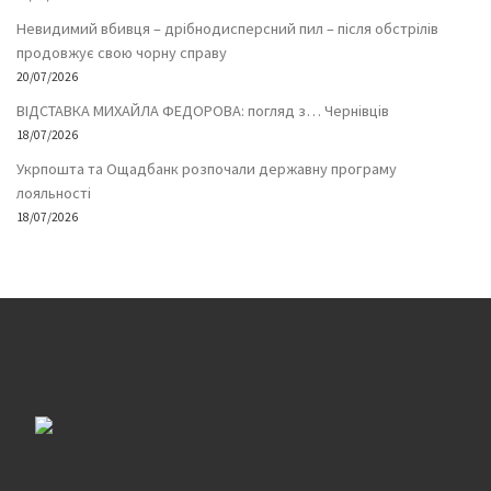
Невидимий вбивця – дрібнодисперсний пил – після обстрілів
продовжує свою чорну справу
20/07/2026
ВІДСТАВКА МИХАЙЛА ФЕДОРОВА: погляд з… Чернівців
18/07/2026
Укрпошта та Ощадбанк розпочали державну програму
лояльності
18/07/2026