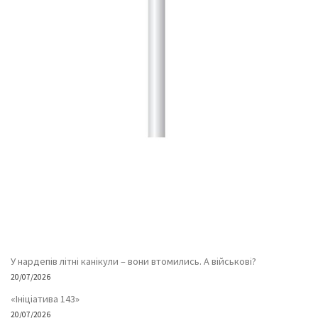
У нардепів літні канікули – вони втомились. А військові?
20/07/2026
«Ініціатива 143»
20/07/2026