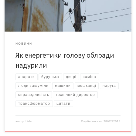
сходці люди дуже обурювалися відповіддю технічного
директора ПАТ […]
НОВИНИ
Як енергетики голову облради
надурили
апарати
бурулька
двері
заміна
люди зашуміли
машини
мешканці
наруга
справедливість
технічний директор
трансформатор
цитати
автор
Lida
Опубліковано
28/02/2013