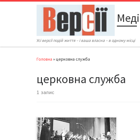
Перейти до вмісту
Меді
Усі версії подій життя – і ваша власна – в одному місці
Головна
»
церковна служба
церковна служба
1 запис
Прем’єра «Літургії Іоанна
Златоустого» Сидора Воробкевича
відбулася у Чернівецькій обласній