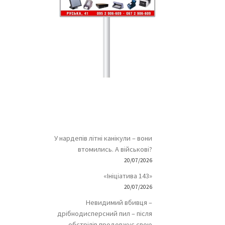
У нардепів літні канікули – вони
втомились. А військові?
20/07/2026
«Ініціатива 143»
20/07/2026
Невидимий вбивця –
дрібнодисперсний пил – після
обстрілів продовжує свою