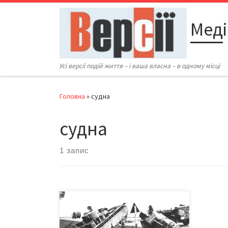
Перейти до вмісту
Меді
Усі версії подій життя – і ваша власна – в одному місці
Головна
»
судна
судна
1 запис
Війна – дуже затратна справа, що
вимагає величезних коштів,
спрямованих на руйнування. Під час