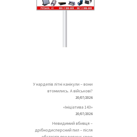
У нардепів літні канікули – вони
втомились. А військові?
20/07/2026
«Ініціатива 143»
20/07/2026
Невидимий вбивця –
дрібнодисперсний пил – після
обстрілів продовжує свою