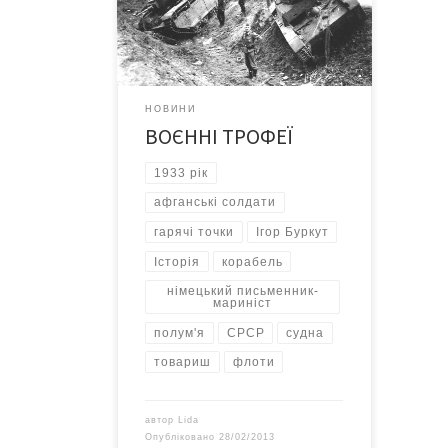
бойових дій знищуються значні
матеріальні цінності. Тож для
компенсації власних витрат,
воюючі сторони намагаються
заволодівати трофеями
НОВИНИ
противника. За рахунок відібраного
ВОЄННІ ТРОФЕЇ
у ворогів нерідко вирішуються
транспортні проблеми – трофейні
1933 рік
поїзди, вантажівки або навіть вози.
Армії ж партизанського […]
афганські солдати
гарячі точки
Ігор Буркут
Історія
корабель
німецький письменник-
мариніст
полум'я
СРСР
судна
товариш
флоти
автор
Lida
Опубліковано
28/02/2013