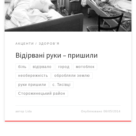
слухатися – і затягнув обидві його руки. Жінка, яка кинулася на
допомогу, теж залишилася без руки. Коли подружжя […]
АКЦЕНТИ
ЗДОРОВ'Я
Відірвані руки – пришили
біль
відірвало
город
мотоблок
необережність
обробляли землю
руки пришили
с. Тисівці
Сторожинецький район
автор
Lida
Опубліковано
06/05/2014