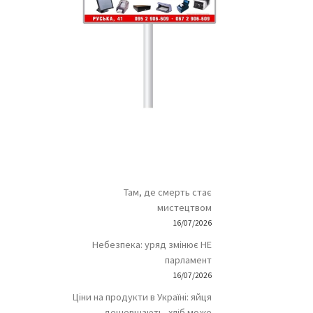
Там, де смерть стає
мистецтвом
16/07/2026
Небезпека: уряд змінює НЕ
парламент
16/07/2026
Ціни на продукти в Україні: яйця
дешевшають, хліб може