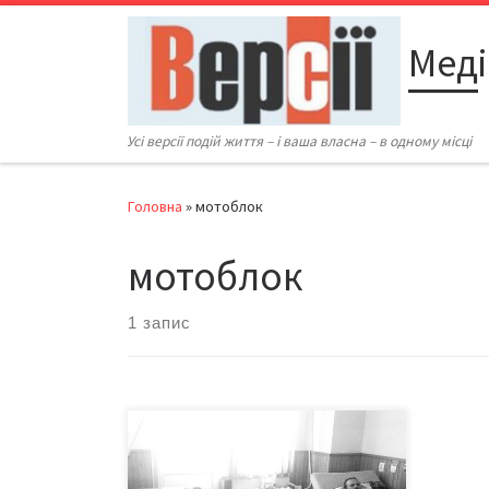
Перейти до вмісту
Меді
Усі версії подій життя – і ваша власна – в одному місці
Головна
»
мотоблок
мотоблок
1 запис
Подружжя ледь не залишилося
каліками через необережність
Микола та Марія Чоботар вийшли