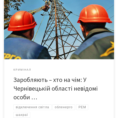
Нещодавно у Кліводині на Кіцманщині невідомі особи їздили
дворами, погрожуючи відключити світло за борги. Один з
обурених місцевих мешканців поскаржився до енергокомпанії
на дії «працівників». На це керівники Кіцманського РЕМ
відповіли, що цього дня працівники РЕМ не виїжджали на
об’єкти для відключення. Відтак Чернівціобленерго пропонує
своїм споживачам деякі заходи безпеки: […]
КРИМІНАЛ
Заробляють – хто на чім: У
Чернівецькій області невідомі
особи …
відключення світла
обленерго
РЕМ
шахраї