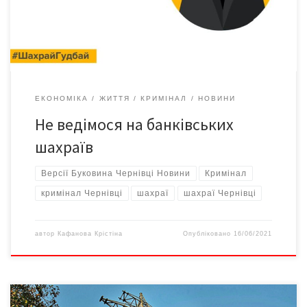
на спецлінію поліції «102» і повідомила, що невідома особа
шахрайським шляхом заволоділа її майже 17 тисячами гривень.
За […]
ЕКОНОМІКА
ЖИТТЯ
КРИМІНАЛ
НОВИНИ
Не ведімося на банківських
шахраїв
Версії Буковина Чернівці Новини
Кримінал
кримінал Чернівці
шахраї
шахраї Чернівці
автор
Кафанова Крістіна
Опубліковано
16/06/2021