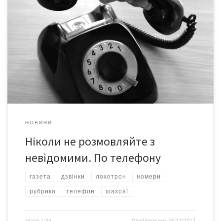
Дзвінки на номери з кодами 090 та 070 – платні! Рубрика, яка в
нашій газеті викриває шахраїв і їхні «відносно чесні способи
відбирання грошей у громадян», отримала жвавий відгук
читачів. Тож будемо й далі створювати перешкоди
лохотронщикам у їхній діяльності публікаціями реальних
історій, у які втрапляли наші краяни і якими […]
НОВИНИ
Ніколи не розмовляйте з
невідомими. По телефону
газета
дзвінки
лохотрон
номери
рубрика
телефон
шахраї
автор
Lida
Опубліковано
28/12/2012