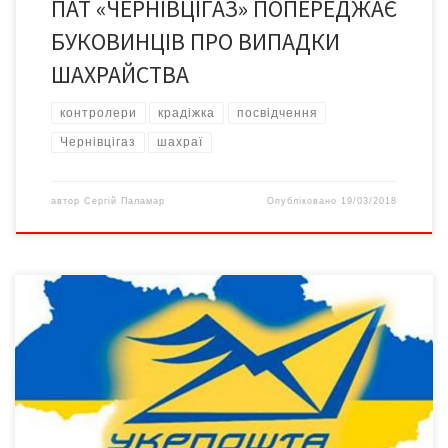
ПАТ «ЧЕРНІВЦІГАЗ» ПОПЕРЕДЖАЄ
БУКОВИНЦІВ ПРО ВИПАДКИ
ШАХРАЙСТВА
контролери
крадіжка
посвідчення
Чернівцігаз
шахраї
автор
Сергій Паламар
Опубліковано
19/03/2018
Останнім часом почастішали випадки використання назви
УДППЗ «Укрпошта» та елементів корпоративного стилю
підприємства для шахрайства. В Інтернеті існують кілька
шахрайських сайтів, які, прикриваючись корпоративною
символікою державного підприємства поштового зв’язку
«Укрпошта», пропонують сумнівні послуги, роботу зі
склеювання конвертів, а також намагаються збирати