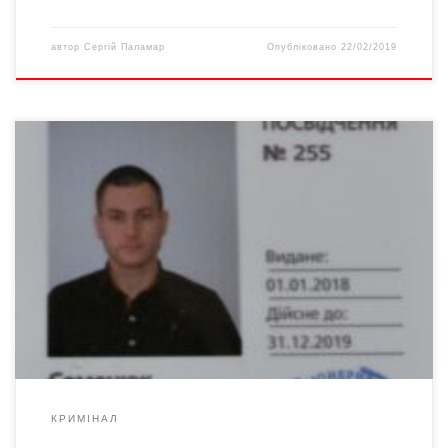
автор
Сергій Паламар
Опубліковано
22/02/2019
ПАТ «Чернівцігаз» звертається до споживачів блакитного
палива з проханням бути обачними та не допускати сторонніх
осіб в оселі. За попередньою інформацією, сьогодні, 19
березня 2018 року, під виглядом працівників газової служби,
шахраї потрапили в помешкання літньої жительки м. Чернівці
та здійснили крадіжку. Щоб не стати черговою жертвою
злочину, при виявленні […]
КРИМІНАЛ