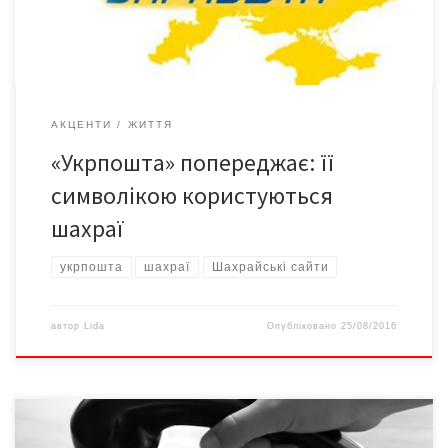
персональні дані та реквізити банківських карток під
приводом неофіційного дистанційного […]
АКЦЕНТИ
ЖИТТЯ
«Укрпошта» попереджає: її
символікою користуються
шахраї
укрпошта
шахраї
Шахрайські сайти
автор
Lida
Опубліковано
25/08/2016