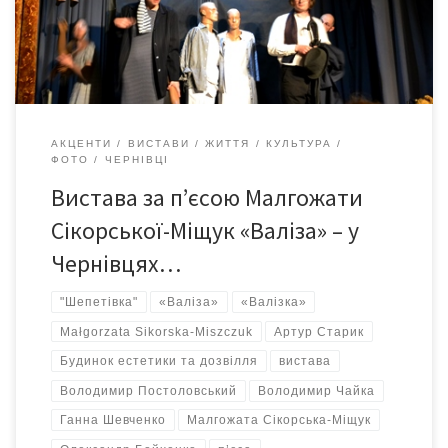
Голокост, вберегли п’єсу від надмірного пафосу та смутку.
Історію Франсуа Жако розказує таємничий Оповідач, який […]
АКЦЕНТИ
ВИСТАВИ
ЖИТТЯ
КУЛЬТУРА
ФОТО
ЧЕРНІВЦІ
Вистава за п’єсою Малгожати
Сікорської-Міщук «Валіза» – у
Чернівцях…
"Шепетівка"
«Валіза»
«Валізка»
Małgorzata Sikorska-Miszczuk
Артур Старик
Будинок естетики та дозвілля
вистава
Володимир Постоловський
Володимир Чайка
Ганна Шевченко
Малгожата Сікорська-Міщук