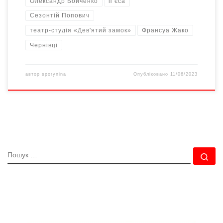
Олександр Бойченко
п’єса
Сезонтій Попович
театр-студія «Дев'ятий замок»
Франсуа Жако
Чернівці
автор
sporynina
Опубліковано
11/06/2023
ПОШУК
По