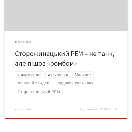
Сторожинецького району Руслан Мельник. Минулого тижня під
кінець робочого дня РЕМівці прийшли відключити від
електроенергії його […]
НОВИНИ
Сторожинецький РЕМ – не танк,
але пішов «ромбом»
відключення
документи
Мельник
минулий тиждень
рядовий споживач
Сторожинецький РЕМ
автор
Lida
Опубліковано
07/06/2013