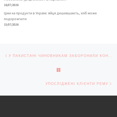
16/07/2026
Ціни на продукти в Україні: яйця дешевшають, хліб може
подорожчати
15/07/2026
Навігація записів
Попередній запис
У ПАКИСТАНІ ЧИНОВНИКАМ ЗАБОРОНИЛИ КОНДИЦІОНЕРИ, А В УКРАЇНІ «ЧЕРНІВЦІОБЛЕНЕРГО» ОБМЕЖУЄ ЛЮДЯМ СПОЖИВАНУ ПОТУЖНІСТЬ
ПОВЕРНУТИСЯ ДО СПИС
На
УПОСЛІДЖЕНІ КЛІЄНТИ РЕМУ