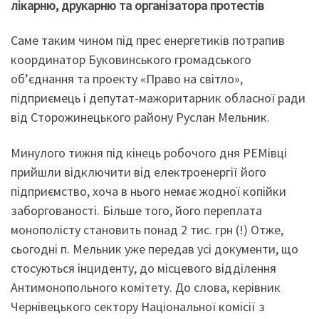
лікарню, друкарню та організатора протестів
Саме таким чином під прес енергетиків потрапив
координатор Буковинського громадського
об’єднання та проекту «Право на світло»,
підприємець і депутат-мажоритарник обласної ради
від Сторожинецького району Руслан Мельник.
Минулого тижня під кінець робочого дня РЕМівці
прийшли відключити від електроенергії його
підприємство, хоча в нього немає жодної копійки
заборгованості. Більше того, його переплата
монополісту становить понад 2 тис. грн (!) Отже,
сьогодні п. Мельник уже передав усі документи, що
стосуються інциденту, до місцевого відділення
Антимонопольного комітету. До слова, керівник
Чернівецького сектору Національної комісії з