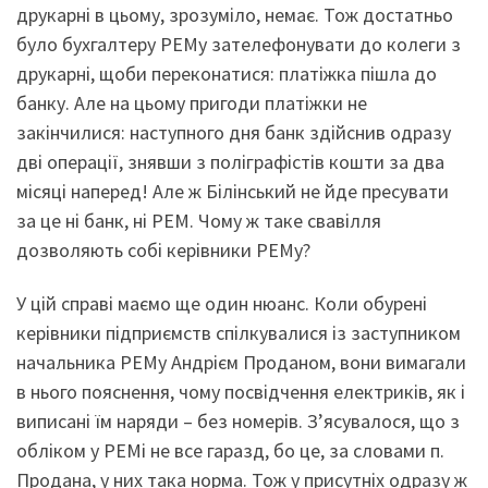
друкарні в цьому, зрозуміло, немає. Тож достатньо
було бухгалтеру РЕМу зателефонувати до колеги з
друкарні, щоби переконатися: платіжка пішла до
банку. Але на цьому пригоди платіжки не
закінчилися: наступного дня банк здійснив одразу
дві операції, знявши з поліграфістів кошти за два
місяці наперед! Але ж Білінський не йде пресувати
за це ні банк, ні РЕМ. Чому ж таке свавілля
дозволяють собі керівники РЕМу?
У цій справі маємо ще один нюанс. Коли обурені
керівники підприємств спілкувалися із заступником
начальника РЕМу Андрієм Проданом, вони вимагали
в нього пояснення, чому посвідчення електриків, як і
виписані їм наряди – без номерів. З’ясувалося, що з
обліком у РЕМі не все гаразд, бо це, за словами п.
Продана, у них така норма. Тож у присутніх одразу ж