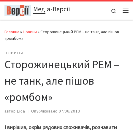
Медіа-Версії
Перейти до вмісту
Search
Ме
Головна
»
Новини
»
Сторожинецький РЕМ – не танк, але пішов
«ромбом»
НОВИНИ
Сторожинецький РЕМ –
не танк, але пішов
«ромбом»
автор
Lida
|
Опубліковано
07/06/2013
І вирішив, окрім рядових споживачів, розчавити