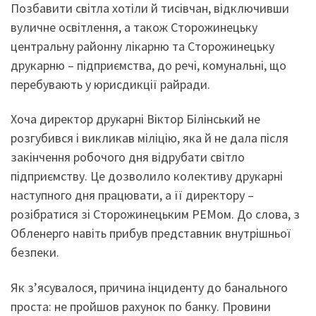
Позбавити світла хотіли й тисівчан, відключивши
вуличне освітлення, а також Сторожинецьку
центральну районну лікарню та Сторожинецьку
друкарню – підприємства, до речі, комунальні, що
перебувають у юрисдикції райради.
Хоча директор друкарні Віктор Білінський не
розгубився і викликав міліцію, яка й не дала після
закінчення робочого дня відрубати світло
підприємству. Це дозволило колективу друкарні
наступного дня працювати, а її директору –
розібратися зі Сторожинецьким РЕМом. До слова, з
Обленерго навіть прибув представник внутрішньої
безпеки.
Як з’ясувалося, причина інциденту до банального
проста: не пройшов рахунок по банку. Провини