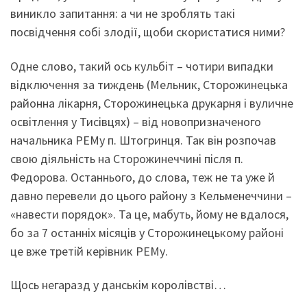
виникло запитання: а чи не зроблять такі
посвідчення собі злодії, щоби скористатися ними?
Одне слово, такий ось кульбіт – чотири випадки
відключення за тиждень (Мельник, Сторожинецька
районна лікарня, Сторожинецька друкарня і вуличне
освітлення у Тисівцях) – від новопризначеного
начальника РЕМу п. Штогринця. Так він розпочав
свою діяльність на Сторожинеччині після п.
Федорова. Останнього, до слова, теж не та уже й
давно перевели до цього району з Кельменеччини –
«навести порядок». Та це, мабуть, йому не вдалося,
бо за 7 останніх місяців у Сторожинецькому районі
це вже третій керівник РЕМу.
Щось негаразд у данськім королівстві…