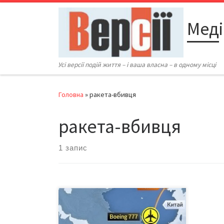
Перейти до вмісту
Меді
Усі версії подій життя – і ваша власна – в одному місці
Головна
»
ракета-вбивця
ракета-вбивця
1 запис
Катастрофа пасажирського
авіалайнера «Boeing-777» у небі
над Торезом – переломний етап в