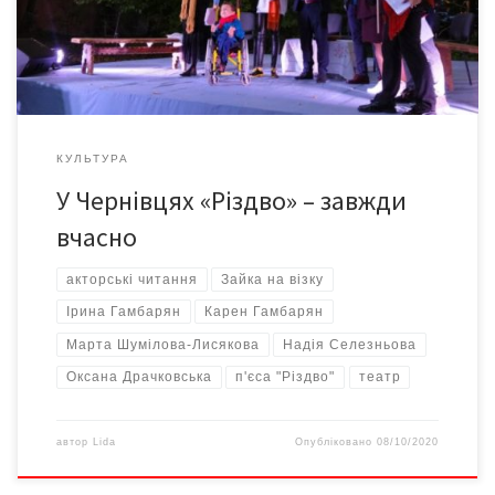
років Оксані стало відомо, що академічні театри вважають її
«короновану» п’єсу «занадто авангардною», а
експериментальні […]
КУЛЬТУРА
У Чернівцях «Різдво» – завжди
вчасно
акторські читання
Зайка на візку
Ірина Гамбарян
Карен Гамбарян
Марта Шумілова-Лисякова
Надія Селезньова
Оксана Драчковська
п'єса "Різдво"
театр
автор
Lida
Опубліковано
08/10/2020