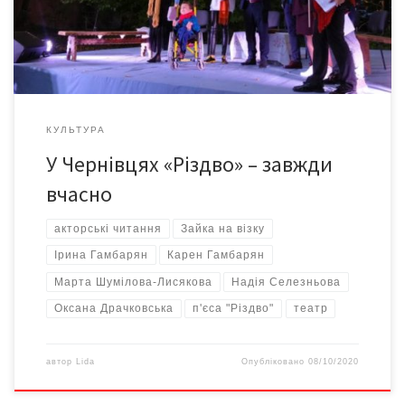
років Оксані стало відомо, що академічні театри вважають її
«короновану» п’єсу «занадто авангардною», а
експериментальні […]
КУЛЬТУРА
У Чернівцях «Різдво» – завжди
вчасно
акторські читання
Зайка на візку
Ірина Гамбарян
Карен Гамбарян
Марта Шумілова-Лисякова
Надія Селезньова
Оксана Драчковська
п'єса "Різдво"
театр
автор
Lida
Опубліковано
08/10/2020