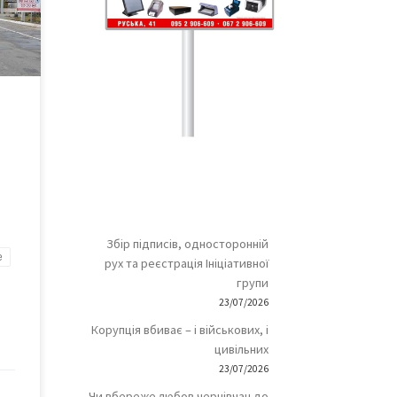
, які
іх
кщо
сіб
 30-
Збір підписів, односторонній
е
рух та реєстрація Ініціативної
групи
23/07/2026
Корупція вбиває – і військових, і
цивільних
23/07/2026
Чи вбереже любов чернівчан до