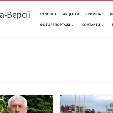
а-Версії
ГОЛОВНА
АКЦЕНТИ
КРИМІНАЛ
П
ФОТОРЕПОРТАЖІ
КОНТАКТИ
народні автомобільні пункти
Таке нововведення на пункті
уску (МАПП) «Дяківці» та
пропуску «Порубне» діє від 1
сноїльськ», які будувалися за
серпня. Стосується воно лише