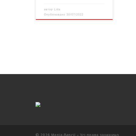
автор
Lida
Опубліковано
30/07/2022
© 2026
Медіа-Версії
– Усі права захищено