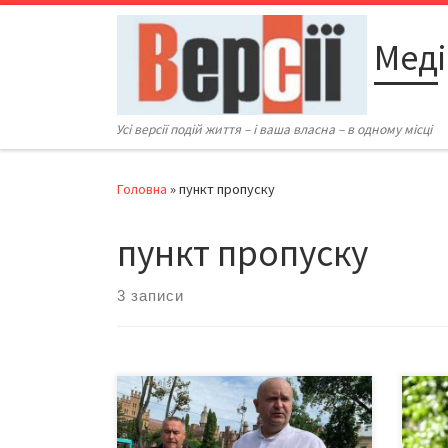
Перейти до вмісту
Меді
Усі версії подій життя – і ваша власна – в одному місці
Головна
»
пункт пропуску
пункт пропуску
3 записи
У жовтні на кордоні з Румунією у
«Між
Чернівецькій області відкриють два
проп
нові пункти пропуску – «Дяківці» та
«Кра