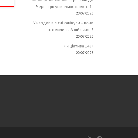
Чернівців унікальність міста?..
23/07/2026
У нардепів літні канікули – вони
втомились. А військові?
20/07/2026
«Ініціатива 143»
20/07/2026