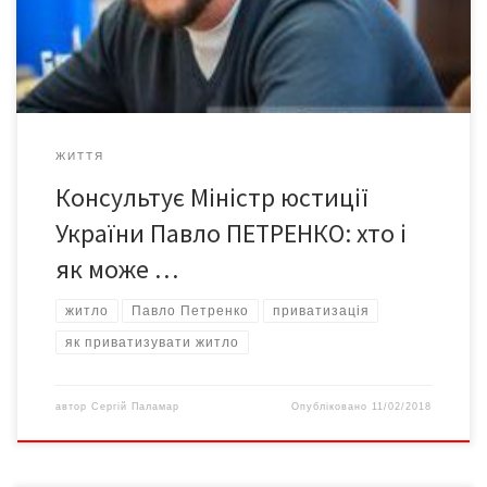
номінальної вартості житлового чека або з частковою
доплатою – один раз. Не підлягають […]
ЖИТТЯ
Консультує Міністр юстиції
України Павло ПЕТРЕНКО: хто і
як може …
житло
Павло Петренко
приватизація
як приватизувати житло
автор
Сергій Паламар
Опубліковано
11/02/2018