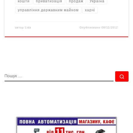
кошти
приватизація
продаж
Україна
управління державним майном
харчі
автор
Lida
Опубліковано
08/11/2012
ПОШУК
По