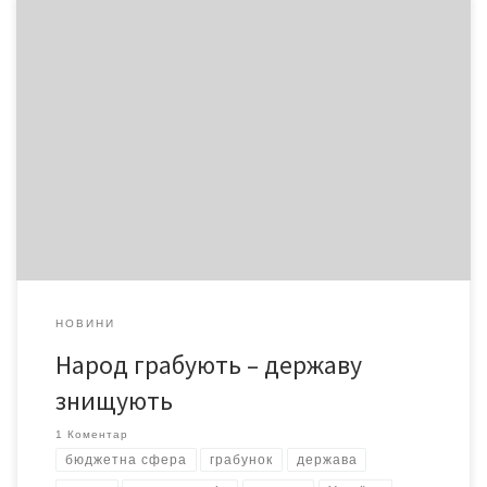
або Продається Україна, терміново і недорого Українська
влада планує скоротити список підприємств, які не підлягають
приватизації, від 1363 більше ніж… на тисячу! На «золоті яйця»
нашої держави, які ще продовжували утримувати бюджетну
сферу, можновладці поклали око. І закономірно, що «під
скорочення» потрапили не збиткові підприємства, а дуже й
дуже привабливі, […]
НОВИНИ
Народ грабують – державу
знищують
1 Коментар
бюджетна сфера
грабунок
держава