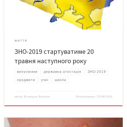
врегульовано проведення зовнішнього незалежного
оцінювання 2019 року. Відповідно […]
ЖИТТЯ
ЗНО-2019 стартуватиме 20
травня наступного року
випускники
державна атестація
ЗНО-2019
предмети
учні
школа
автор
Ясницька Валерія
Опубліковано
25/09/2018