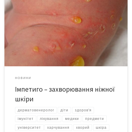
Якщо на вашій шкірі з’явилася маленька червона плямочка, яка
через кілька годин збільшується і перетворюється на пухир,
заповнений каламутною рідиною, негайно зверніться до
лікаря. Адже у вас – гнійно-запальне захворювання шкіри –
піодермія. Найчастіше на це захворювання, зокрема, на
імпетиго (різновид піодермії), хворіють діти та жінки. Цьому
сприяє те, що […]
НОВИНИ
Імпетиго – захворювання ніжної
шкіри
дерматовенеролог
діти
здоров'я
імунітет
лікування
медики
предмети
університет
харчування
хворий
шкіра